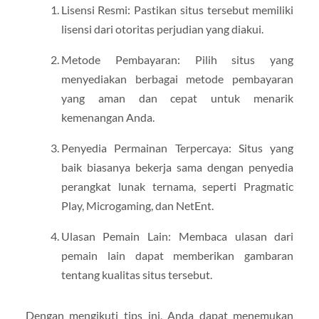
Lisensi Resmi: Pastikan situs tersebut memiliki
lisensi dari otoritas perjudian yang diakui.
Metode Pembayaran: Pilih situs yang
menyediakan berbagai metode pembayaran
yang aman dan cepat untuk menarik
kemenangan Anda.
Penyedia Permainan Terpercaya: Situs yang
baik biasanya bekerja sama dengan penyedia
perangkat lunak ternama, seperti Pragmatic
Play, Microgaming, dan NetEnt.
Ulasan Pemain Lain: Membaca ulasan dari
pemain lain dapat memberikan gambaran
tentang kualitas situs tersebut.
Dengan mengikuti tips ini, Anda dapat menemukan