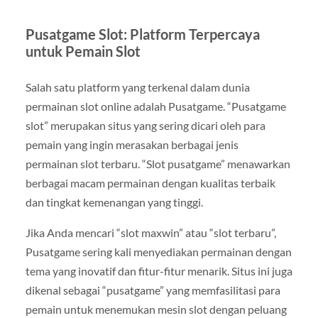
Pusatgame Slot: Platform Terpercaya
untuk Pemain Slot
Salah satu platform yang terkenal dalam dunia
permainan slot online adalah Pusatgame. “Pusatgame
slot” merupakan situs yang sering dicari oleh para
pemain yang ingin merasakan berbagai jenis
permainan slot terbaru. “Slot pusatgame” menawarkan
berbagai macam permainan dengan kualitas terbaik
dan tingkat kemenangan yang tinggi.
Jika Anda mencari “slot maxwin” atau “slot terbaru”,
Pusatgame sering kali menyediakan permainan dengan
tema yang inovatif dan fitur-fitur menarik. Situs ini juga
dikenal sebagai “pusatgame” yang memfasilitasi para
pemain untuk menemukan mesin slot dengan peluang