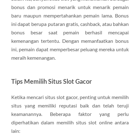
bonus dan promosi menarik untuk menarik pemain
baru maupun mempertahankan pemain lama. Bonus
ini dapat berupa putaran gratis, cashback, atau bahkan
bonus besar saat pemain berhasil mencapai
kemenangan tertentu. Dengan memanfaatkan bonus
ini, pemain dapat memperbesar peluang mereka untuk
meraih kemenangan.
Tips Memilih Situs Slot Gacor
Ketika mencari situs slot gacor, penting untuk memilih
situs yang memiliki reputasi baik dan telah teruji
keamanannya. Beberapa faktor yang perlu
diperhatikan dalam memilih situs slot online antara
lain: