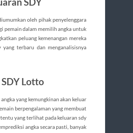
uaran SDY
n diumumkan oleh pihak penyelenggara
bagi pemain dalam memilih angka untuk
ngkatkan peluang kemenangan mereka
y yang terbaru dan menganalisisnya
n SDY Lotto
i angka yang kemungkinan akan keluar
n pemain berpengalaman yang membuat
rtentu yang terlihat pada keluaran sdy
mprediksi angka secara pasti, banyak