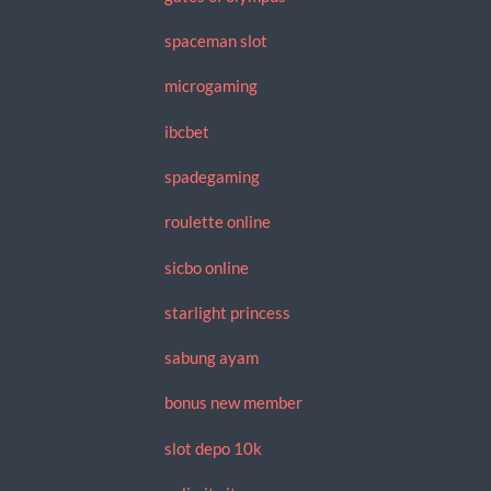
spaceman slot
microgaming
ibcbet
spadegaming
roulette online
sicbo online
starlight princess
sabung ayam
bonus new member
slot depo 10k