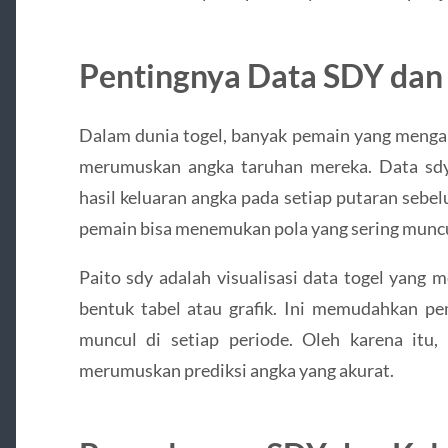
Pentingnya Data SDY dan
Dalam dunia togel, banyak pemain yang mengan
merumuskan angka taruhan mereka. Data sd
hasil keluaran angka pada setiap putaran sebe
pemain bisa menemukan pola yang sering muncu
Paito sdy adalah visualisasi data togel yang 
bentuk tabel atau grafik. Ini memudahkan pe
muncul di setiap periode. Oleh karena itu
merumuskan prediksi angka yang akurat.