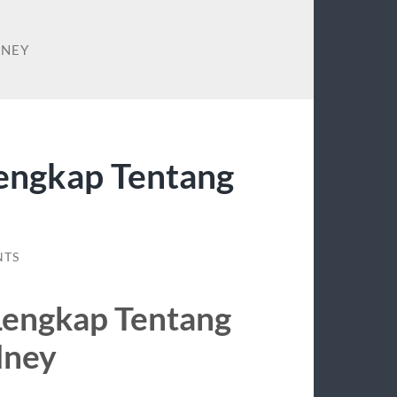
DNEY
engkap Tentang
NTS
Lengkap Tentang
dney