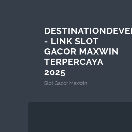
DESTINATIONDEV
- LINK SLOT
GACOR MAXWIN
TERPERCAYA
2025
Slot Gacor Maxwin