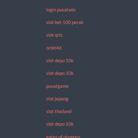
login pusatwin
slot bet 100 perak
slot qris
orbit4d
slot depo 10k
slot depo 10k
pusatgame
slot jepang
slot thailand
slot depo 10k
gates of olympus