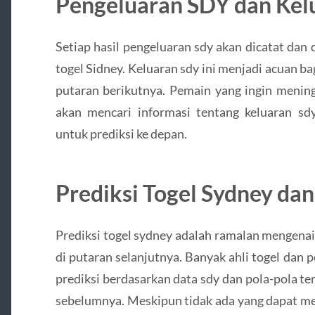
Pengeluaran SDY dan Kel
Setiap hasil pengeluaran sdy akan dicatat da
togel Sidney. Keluaran sdy ini menjadi acuan 
putaran berikutnya. Pemain yang ingin meni
akan mencari informasi tentang keluaran sd
untuk prediksi ke depan.
Prediksi Togel Sydney da
Prediksi togel sydney adalah ramalan mengena
di putaran selanjutnya. Banyak ahli togel da
prediksi berdasarkan data sdy dan pola-pola te
sebelumnya. Meskipun tidak ada yang dapat me