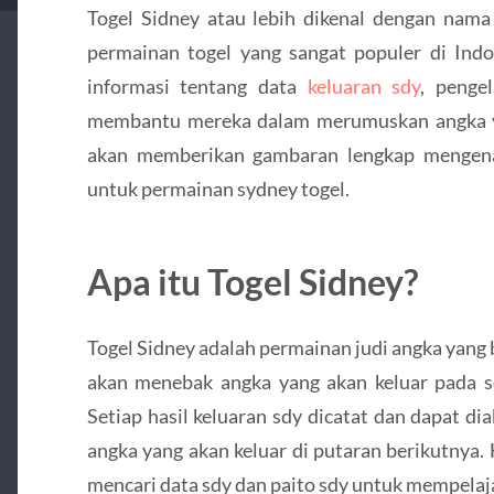
Togel Sidney atau lebih dikenal dengan nama 
permainan togel yang sangat populer di Ind
informasi tentang data
keluaran sdy
, penge
membantu mereka dalam merumuskan angka ya
akan memberikan gambaran lengkap mengenai 
untuk permainan sydney togel.
Apa itu Togel Sidney?
Togel Sidney adalah permainan judi angka yang 
akan menebak angka yang akan keluar pada sd
Setiap hasil keluaran sdy dicatat dan dapat d
angka yang akan keluar di putaran berikutnya.
mencari data sdy dan paito sdy untuk mempelaj