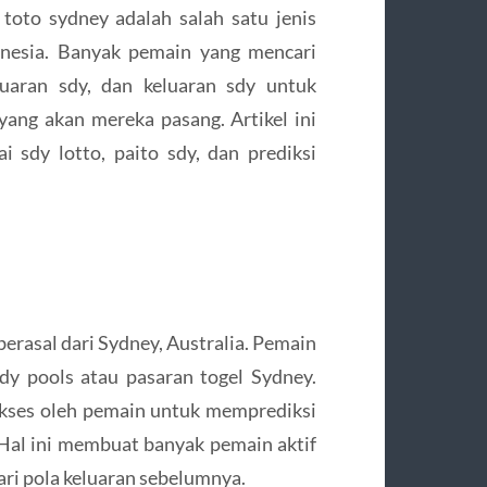
toto sydney adalah salah satu jenis
onesia. Banyak pemain yang mencari
luaran sdy, dan keluaran sdy untuk
ng akan mereka pasang. Artikel ini
sdy lotto, paito sdy, dan prediksi
berasal dari Sydney, Australia. Pemain
y pools atau pasaran togel Sydney.
iakses oleh pemain untuk memprediksi
 Hal ini membuat banyak pemain aktif
ari pola keluaran sebelumnya.