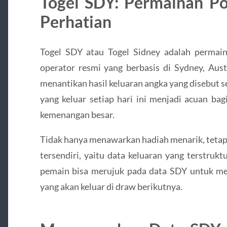
Togel SDY: Permainan P
Perhatian
Togel SDY atau Togel Sidney adalah permai
operator resmi yang berbasis di Sydney, Austr
menantikan hasil keluaran angka yang disebut 
yang keluar setiap hari ini menjadi acuan ba
kemenangan besar.
Tidak hanya menawarkan hadiah menarik, tetapi
tersendiri, yaitu data keluaran yang terstrukt
pemain bisa merujuk pada data SDY untuk m
yang akan keluar di draw berikutnya.