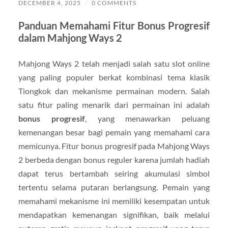
DECEMBER 4, 2025
/
0 COMMENTS
Panduan Memahami Fitur Bonus Progresif
dalam Mahjong Ways 2
Mahjong Ways 2 telah menjadi salah satu slot online
yang paling populer berkat kombinasi tema klasik
Tiongkok dan mekanisme permainan modern. Salah
satu fitur paling menarik dari permainan ini adalah
bonus progresif
, yang menawarkan peluang
kemenangan besar bagi pemain yang memahami cara
memicunya. Fitur bonus progresif pada Mahjong Ways
2 berbeda dengan bonus reguler karena jumlah hadiah
dapat terus bertambah seiring akumulasi simbol
tertentu selama putaran berlangsung. Pemain yang
memahami mekanisme ini memiliki kesempatan untuk
mendapatkan kemenangan signifikan, baik melalui