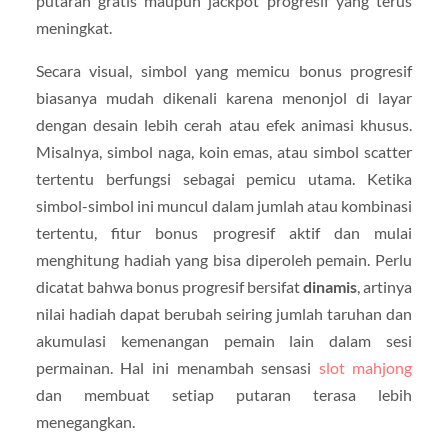
putaran gratis maupun jackpot progresif yang terus
meningkat.
Secara visual, simbol yang memicu bonus progresif
biasanya mudah dikenali karena menonjol di layar
dengan desain lebih cerah atau efek animasi khusus.
Misalnya, simbol naga, koin emas, atau simbol scatter
tertentu berfungsi sebagai pemicu utama. Ketika
simbol-simbol ini muncul dalam jumlah atau kombinasi
tertentu, fitur bonus progresif aktif dan mulai
menghitung hadiah yang bisa diperoleh pemain. Perlu
dicatat bahwa bonus progresif bersifat
dinamis
, artinya
nilai hadiah dapat berubah seiring jumlah taruhan dan
akumulasi kemenangan pemain lain dalam sesi
permainan. Hal ini menambah sensasi
slot mahjong
dan membuat setiap putaran terasa lebih
menegangkan.