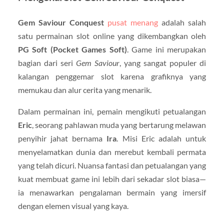
Gem Saviour Conquest
pusat menang
adalah salah
satu permainan slot online yang dikembangkan oleh
PG Soft (Pocket Games Soft)
. Game ini merupakan
bagian dari seri
Gem Saviour
, yang sangat populer di
kalangan penggemar slot karena grafiknya yang
memukau dan alur cerita yang menarik.
Dalam permainan ini, pemain mengikuti petualangan
Eric
, seorang pahlawan muda yang bertarung melawan
penyihir jahat bernama
Ira
. Misi Eric adalah untuk
menyelamatkan dunia dan merebut kembali permata
yang telah dicuri. Nuansa fantasi dan petualangan yang
kuat membuat game ini lebih dari sekadar slot biasa—
ia menawarkan pengalaman bermain yang imersif
dengan elemen visual yang kaya.