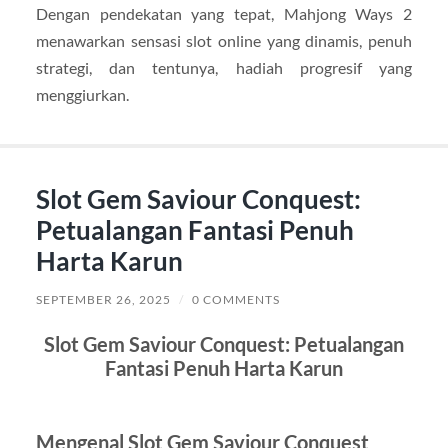
Dengan pendekatan yang tepat, Mahjong Ways 2
menawarkan sensasi slot online yang dinamis, penuh
strategi, dan tentunya, hadiah progresif yang
menggiurkan.
Slot Gem Saviour Conquest:
Petualangan Fantasi Penuh
Harta Karun
SEPTEMBER 26, 2025
/
0 COMMENTS
Slot Gem Saviour Conquest: Petualangan
Fantasi Penuh Harta Karun
Mengenal Slot Gem Saviour Conquest