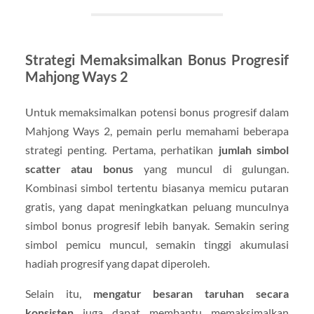
Strategi Memaksimalkan Bonus Progresif
Mahjong Ways 2
Untuk memaksimalkan potensi bonus progresif dalam
Mahjong Ways 2, pemain perlu memahami beberapa
strategi penting. Pertama, perhatikan
jumlah simbol
scatter atau bonus
yang muncul di gulungan.
Kombinasi simbol tertentu biasanya memicu putaran
gratis, yang dapat meningkatkan peluang munculnya
simbol bonus progresif lebih banyak. Semakin sering
simbol pemicu muncul, semakin tinggi akumulasi
hadiah progresif yang dapat diperoleh.
Selain itu,
mengatur besaran taruhan secara
konsisten
juga dapat membantu memaksimalkan