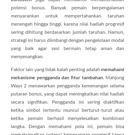
potensi bonus. Banyak pemain berpengalaman
menyarankan untuk mempertahankan taruhan
menengah hingga tinggi, karena nilai hadiah progresif
sering dihitung berdasarkan jumlah taruhan. Namun,
strategi ini harus diimbangi dengan pengelolaan modal
yang baik agar sesi bermain tetap aman dan
menyenangkan.
Faktor lain yang tidak kalah penting adalah
memahami
mekanisme pengganda dan fitur tambahan
. Mahjong
Ways 2 menawarkan pengganda kemenangan selama
putaran bonus, yang dapat meningkatkan nilai hadiah
secara signifikan. Pengganda ini sering diaktifkan
ketika simbol tertentu muncul berturut-turut atau
ketika pemain berhasil menyelesaikan kombinasi
langka. Dengan memahami pola ini, pemain bisa
memaksimalkan potensi kemenangan progresif tanpa