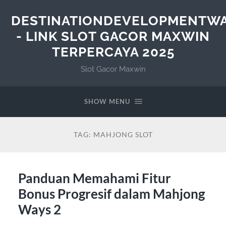
DESTINATIONDEVELOPMENTW
- LINK SLOT GACOR MAXWIN
TERPERCAYA 2025
Slot Gacor Maxwin
SHOW MENU
TAG:
MAHJONG SLOT
Panduan Memahami Fitur
Bonus Progresif dalam Mahjong
Ways 2