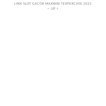
LINK SLOT GACOR MAXWIN TERPERCAYA 2025
—
UP ↑