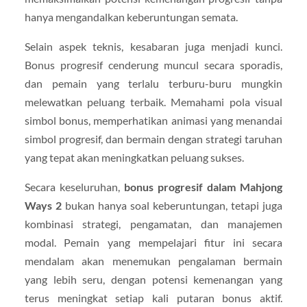
hanya mengandalkan keberuntungan semata.
Selain aspek teknis, kesabaran juga menjadi kunci.
Bonus progresif cenderung muncul secara sporadis,
dan pemain yang terlalu terburu-buru mungkin
melewatkan peluang terbaik. Memahami pola visual
simbol bonus, memperhatikan animasi yang menandai
simbol progresif, dan bermain dengan strategi taruhan
yang tepat akan meningkatkan peluang sukses.
Secara keseluruhan,
bonus progresif dalam Mahjong
Ways 2
bukan hanya soal keberuntungan, tetapi juga
kombinasi strategi, pengamatan, dan manajemen
modal. Pemain yang mempelajari fitur ini secara
mendalam akan menemukan pengalaman bermain
yang lebih seru, dengan potensi kemenangan yang
terus meningkat setiap kali putaran bonus aktif.