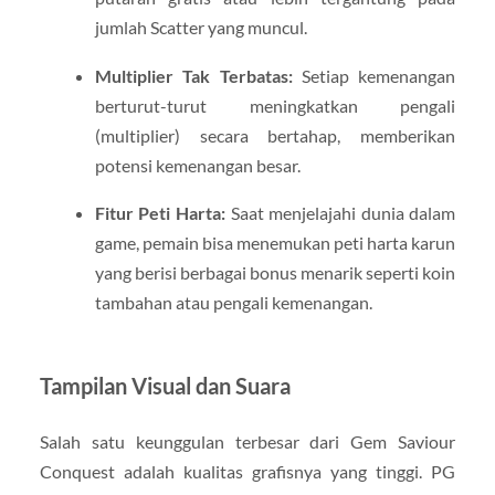
jumlah Scatter yang muncul.
Multiplier Tak Terbatas:
Setiap kemenangan
berturut-turut meningkatkan pengali
(multiplier) secara bertahap, memberikan
potensi kemenangan besar.
Fitur Peti Harta:
Saat menjelajahi dunia dalam
game, pemain bisa menemukan peti harta karun
yang berisi berbagai bonus menarik seperti koin
tambahan atau pengali kemenangan.
Tampilan Visual dan Suara
Salah satu keunggulan terbesar dari Gem Saviour
Conquest adalah kualitas grafisnya yang tinggi. PG