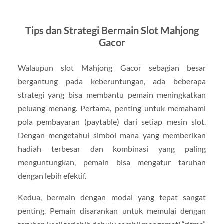
Tips dan Strategi Bermain Slot Mahjong
Gacor
Walaupun slot Mahjong Gacor sebagian besar
bergantung pada keberuntungan, ada beberapa
strategi yang bisa membantu pemain meningkatkan
peluang menang. Pertama, penting untuk memahami
pola pembayaran (paytable) dari setiap mesin slot.
Dengan mengetahui simbol mana yang memberikan
hadiah terbesar dan kombinasi yang paling
menguntungkan, pemain bisa mengatur taruhan
dengan lebih efektif.
Kedua, bermain dengan modal yang tepat sangat
penting. Pemain disarankan untuk memulai dengan