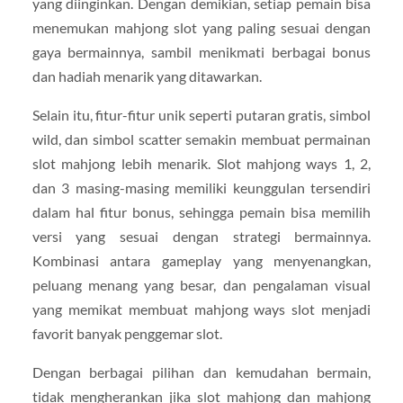
yang diinginkan. Dengan demikian, setiap pemain bisa
menemukan mahjong slot yang paling sesuai dengan
gaya bermainnya, sambil menikmati berbagai bonus
dan hadiah menarik yang ditawarkan.
Selain itu, fitur-fitur unik seperti putaran gratis, simbol
wild, dan simbol scatter semakin membuat permainan
slot mahjong lebih menarik. Slot mahjong ways 1, 2,
dan 3 masing-masing memiliki keunggulan tersendiri
dalam hal fitur bonus, sehingga pemain bisa memilih
versi yang sesuai dengan strategi bermainnya.
Kombinasi antara gameplay yang menyenangkan,
peluang menang yang besar, dan pengalaman visual
yang memikat membuat mahjong ways slot menjadi
favorit banyak penggemar slot.
Dengan berbagai pilihan dan kemudahan bermain,
tidak mengherankan jika slot mahjong dan mahjong