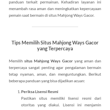
panduan terkait permainan. Kehadiran layanan ini
menambah rasa aman dan meningkatkan kepercayaan
pemain saat bermain di situs Mahjong Ways Gacor.
Tips Memilih Situs Mahjong Ways Gacor
yang Terpercaya
Memilih
situs Mahjong Ways Gacor
yang aman dan
terpercaya sangat penting agar pengalaman bermain
tetap nyaman, aman, dan menguntungkan. Berikut
beberapa panduan yang bisa dijadikan acuan:
Periksa Lisensi Resmi
Pastikan situs memiliki lisensi resmi dari
otoritas yang diakui. Lisensi ini menjamin