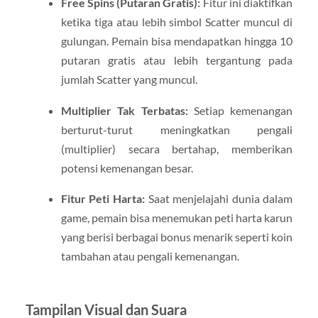
Free Spins (Putaran Gratis):
Fitur ini diaktifkan
ketika tiga atau lebih simbol Scatter muncul di
gulungan. Pemain bisa mendapatkan hingga 10
putaran gratis atau lebih tergantung pada
jumlah Scatter yang muncul.
Multiplier Tak Terbatas:
Setiap kemenangan
berturut-turut meningkatkan pengali
(multiplier) secara bertahap, memberikan
potensi kemenangan besar.
Fitur Peti Harta:
Saat menjelajahi dunia dalam
game, pemain bisa menemukan peti harta karun
yang berisi berbagai bonus menarik seperti koin
tambahan atau pengali kemenangan.
Tampilan Visual dan Suara