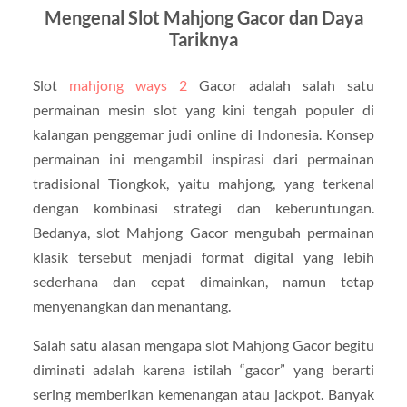
Mengenal Slot Mahjong Gacor dan Daya
Tariknya
Slot
mahjong ways 2
Gacor adalah salah satu
permainan mesin slot yang kini tengah populer di
kalangan penggemar judi online di Indonesia. Konsep
permainan ini mengambil inspirasi dari permainan
tradisional Tiongkok, yaitu mahjong, yang terkenal
dengan kombinasi strategi dan keberuntungan.
Bedanya, slot Mahjong Gacor mengubah permainan
klasik tersebut menjadi format digital yang lebih
sederhana dan cepat dimainkan, namun tetap
menyenangkan dan menantang.
Salah satu alasan mengapa slot Mahjong Gacor begitu
diminati adalah karena istilah “gacor” yang berarti
sering memberikan kemenangan atau jackpot. Banyak