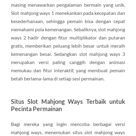
masing menawarkan pengalaman bermain yang unik.
Slot mahjong ways 1 menekankan pada kecepatan dan
kesederhanaan, sehingga pemain bisa dengan cepat
memahami pola kemenangan. Sebaliknya, slot mahjong
ways 2 hadir dengan fitur multiplikator dan putaran
gratis, memberikan peluang lebih besar untuk meraih
kemenangan besar. Sedangkan slot mahjong ways 3
merupakan versi paling canggih dengan animasi
memukau dan fitur interaktif, yang membuat pemain
betah berlama-lama di setiap sesi permainan.
Situs Slot Mahjong Ways Terbaik untuk
Pecinta Permainan
Bagi mereka yang ingin mencoba berbagai versi
mahjong ways, menemukan situs slot mahjong ways