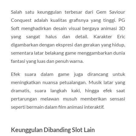
Salah satu keunggulan terbesar dari Gem Saviour
Conquest adalah kualitas grafisnya yang tinggi. PG
Soft menghadirkan desain visual bergaya animasi 3D
yang sangat halus dan detail. Karakter Eric
digambarkan dengan ekspresi dan gerakan yang hidup,
sementara latar belakang game menggambarkan dunia
fantasi yang luas dan penuh warna.
Efek suara dalam game juga dirancang untuk
meningkatkan nuansa petualangan. Musik latar yang
dramatis, suara langkah kaki, hingga efek saat
pertarungan melawan musuh memberikan sensasi
seperti bermain dalam film animasi interaktif.
Keunggulan Dibanding Slot Lain