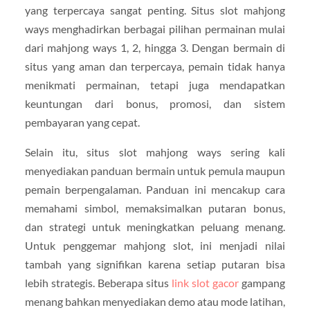
yang terpercaya sangat penting. Situs slot mahjong
ways menghadirkan berbagai pilihan permainan mulai
dari mahjong ways 1, 2, hingga 3. Dengan bermain di
situs yang aman dan terpercaya, pemain tidak hanya
menikmati permainan, tetapi juga mendapatkan
keuntungan dari bonus, promosi, dan sistem
pembayaran yang cepat.
Selain itu, situs slot mahjong ways sering kali
menyediakan panduan bermain untuk pemula maupun
pemain berpengalaman. Panduan ini mencakup cara
memahami simbol, memaksimalkan putaran bonus,
dan strategi untuk meningkatkan peluang menang.
Untuk penggemar mahjong slot, ini menjadi nilai
tambah yang signifikan karena setiap putaran bisa
lebih strategis. Beberapa situs
link slot gacor
gampang
menang bahkan menyediakan demo atau mode latihan,