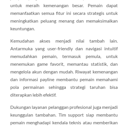
untuk meraih kemenangan besar. Pemain dapat
memanfaatkan semua fitur ini secara strategis untuk
meningkatkan peluang menang dan memaksimalkan
keuntungan.
Kemudahan akses menjadi nilai tambah lain.
Antarmuka yang user-friendly dan navigasi intuitif
memudahkan pemain, termasuk pemula, untuk
menemukan game favorit, memantau statistik, dan
mengelola akun dengan mudah. Riwayat kemenangan
dan informasi payline membantu pemain memahami
pola permainan sehingga strategi taruhan bisa
diterapkan lebih efektif.
Dukungan layanan pelanggan profesional juga menjadi
keunggulan tambahan. Tim support siap membantu
pemain menghadapi kendala teknis atau memberikan