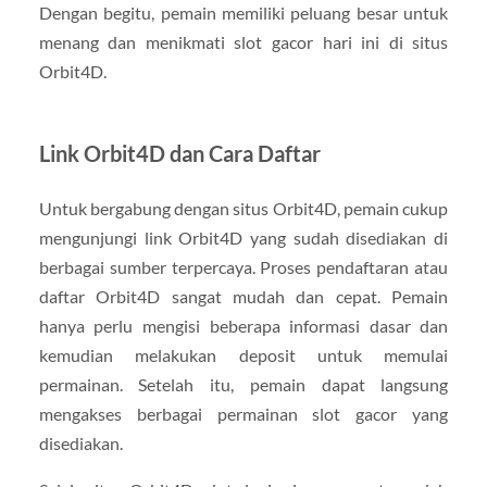
Dengan begitu, pemain memiliki peluang besar untuk
menang dan menikmati slot gacor hari ini di situs
Orbit4D.
Link Orbit4D dan Cara Daftar
Untuk bergabung dengan situs Orbit4D, pemain cukup
mengunjungi link Orbit4D yang sudah disediakan di
berbagai sumber terpercaya. Proses pendaftaran atau
daftar Orbit4D sangat mudah dan cepat. Pemain
hanya perlu mengisi beberapa informasi dasar dan
kemudian melakukan deposit untuk memulai
permainan. Setelah itu, pemain dapat langsung
mengakses berbagai permainan slot gacor yang
disediakan.