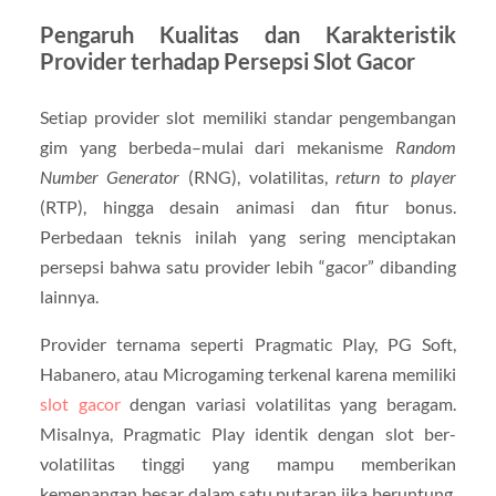
Pengaruh Kualitas dan Karakteristik
Provider terhadap Persepsi Slot Gacor
Setiap provider slot memiliki standar pengembangan
gim yang berbeda–mulai dari mekanisme
Random
Number Generator
(RNG), volatilitas,
return to player
(RTP), hingga desain animasi dan fitur bonus.
Perbedaan teknis inilah yang sering menciptakan
persepsi bahwa satu provider lebih “gacor” dibanding
lainnya.
Provider ternama seperti Pragmatic Play, PG Soft,
Habanero, atau Microgaming terkenal karena memiliki
slot gacor
dengan variasi volatilitas yang beragam.
Misalnya, Pragmatic Play identik dengan slot ber-
volatilitas tinggi yang mampu memberikan
kemenangan besar dalam satu putaran jika beruntung.