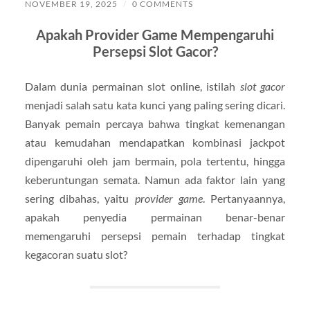
NOVEMBER 19, 2025
/
0 COMMENTS
Apakah Provider Game Mempengaruhi
Persepsi Slot Gacor?
Dalam dunia permainan slot online, istilah
slot gacor
menjadi salah satu kata kunci yang paling sering dicari.
Banyak pemain percaya bahwa tingkat kemenangan
atau kemudahan mendapatkan kombinasi jackpot
dipengaruhi oleh jam bermain, pola tertentu, hingga
keberuntungan semata. Namun ada faktor lain yang
sering dibahas, yaitu
provider game
. Pertanyaannya,
apakah penyedia permainan benar-benar
memengaruhi persepsi pemain terhadap tingkat
kegacoran suatu slot?