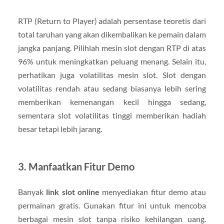
RTP (Return to Player) adalah persentase teoretis dari
total taruhan yang akan dikembalikan ke pemain dalam
jangka panjang. Pilihlah mesin slot dengan RTP di atas
96% untuk meningkatkan peluang menang. Selain itu,
perhatikan juga volatilitas mesin slot. Slot dengan
volatilitas rendah atau sedang biasanya lebih sering
memberikan kemenangan kecil hingga sedang,
sementara slot volatilitas tinggi memberikan hadiah
besar tetapi lebih jarang.
3. Manfaatkan Fitur Demo
Banyak
link slot online
menyediakan fitur demo atau
permainan gratis. Gunakan fitur ini untuk mencoba
berbagai mesin slot tanpa risiko kehilangan uang.