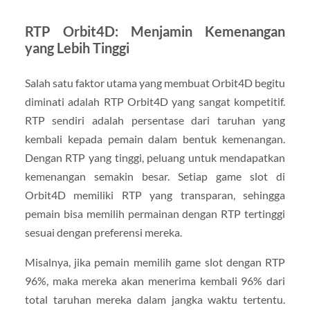
RTP Orbit4D: Menjamin Kemenangan
yang Lebih Tinggi
Salah satu faktor utama yang membuat Orbit4D begitu
diminati adalah RTP Orbit4D yang sangat kompetitif.
RTP sendiri adalah persentase dari taruhan yang
kembali kepada pemain dalam bentuk kemenangan.
Dengan RTP yang tinggi, peluang untuk mendapatkan
kemenangan semakin besar. Setiap game slot di
Orbit4D memiliki RTP yang transparan, sehingga
pemain bisa memilih permainan dengan RTP tertinggi
sesuai dengan preferensi mereka.
Misalnya, jika pemain memilih game slot dengan RTP
96%, maka mereka akan menerima kembali 96% dari
total taruhan mereka dalam jangka waktu tertentu.