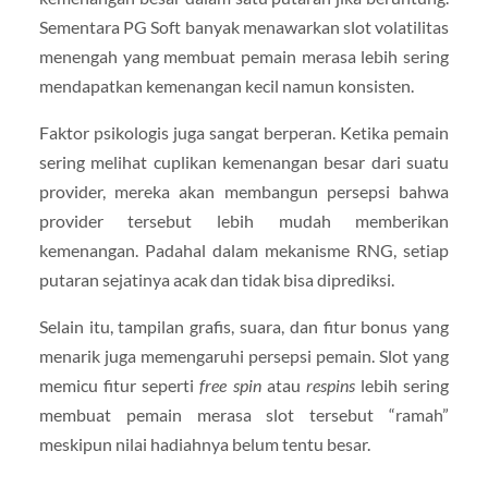
Sementara PG Soft banyak menawarkan slot volatilitas
menengah yang membuat pemain merasa lebih sering
mendapatkan kemenangan kecil namun konsisten.
Faktor psikologis juga sangat berperan. Ketika pemain
sering melihat cuplikan kemenangan besar dari suatu
provider, mereka akan membangun persepsi bahwa
provider tersebut lebih mudah memberikan
kemenangan. Padahal dalam mekanisme RNG, setiap
putaran sejatinya acak dan tidak bisa diprediksi.
Selain itu, tampilan grafis, suara, dan fitur bonus yang
menarik juga memengaruhi persepsi pemain. Slot yang
memicu fitur seperti
free spin
atau
respins
lebih sering
membuat pemain merasa slot tersebut “ramah”
meskipun nilai hadiahnya belum tentu besar.