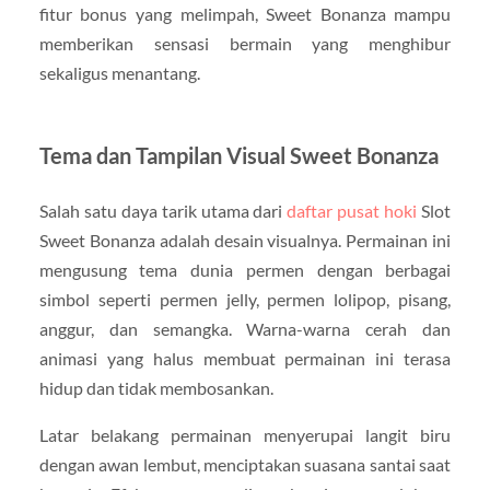
fitur bonus yang melimpah, Sweet Bonanza mampu
memberikan sensasi bermain yang menghibur
sekaligus menantang.
Tema dan Tampilan Visual Sweet Bonanza
Salah satu daya tarik utama dari
daftar pusat hoki
Slot
Sweet Bonanza adalah desain visualnya. Permainan ini
mengusung tema dunia permen dengan berbagai
simbol seperti permen jelly, permen lolipop, pisang,
anggur, dan semangka. Warna-warna cerah dan
animasi yang halus membuat permainan ini terasa
hidup dan tidak membosankan.
Latar belakang permainan menyerupai langit biru
dengan awan lembut, menciptakan suasana santai saat