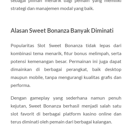
sebagai pilihan menarik bagi pemain yang memiliki
strategi dan manajemen modal yang baik.
Alasan Sweet Bonanza Banyak Diminati
Popularitas Slot Sweet Bonanza tidak lepas dari
kombinasi tema menarik, fitur bonus melimpah, serta
potensi kemenangan besar. Permainan ini juga dapat
dimainkan di berbagai perangkat, baik desktop
maupun mobile, tanpa mengurangi kualitas grafis dan
performa.
Dengan gameplay yang sederhana namun penuh
kejutan, Sweet Bonanza berhasil menjadi salah satu
slot favorit di berbagai platform kasino online dan
terus diminati oleh pemain dari berbagai kalangan.