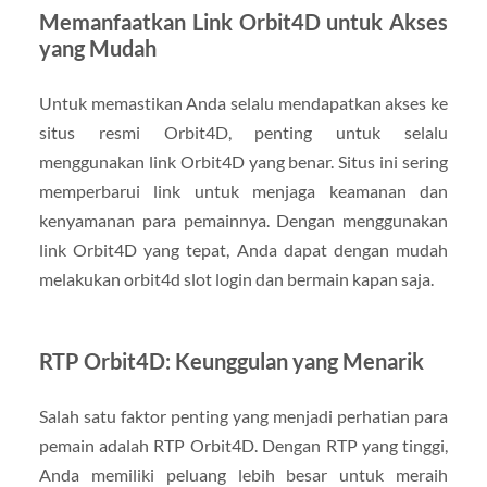
Memanfaatkan Link Orbit4D untuk Akses
yang Mudah
Untuk memastikan Anda selalu mendapatkan akses ke
situs resmi Orbit4D, penting untuk selalu
menggunakan link Orbit4D yang benar. Situs ini sering
memperbarui link untuk menjaga keamanan dan
kenyamanan para pemainnya. Dengan menggunakan
link Orbit4D yang tepat, Anda dapat dengan mudah
melakukan orbit4d slot login dan bermain kapan saja.
RTP Orbit4D: Keunggulan yang Menarik
Salah satu faktor penting yang menjadi perhatian para
pemain adalah RTP Orbit4D. Dengan RTP yang tinggi,
Anda memiliki peluang lebih besar untuk meraih