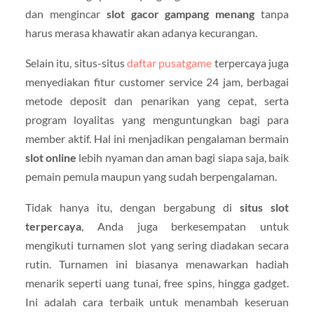
dan mengincar
slot gacor gampang menang
tanpa
harus merasa khawatir akan adanya kecurangan.
Selain itu, situs-situs
daftar pusatgame
terpercaya juga
menyediakan fitur customer service 24 jam, berbagai
metode deposit dan penarikan yang cepat, serta
program loyalitas yang menguntungkan bagi para
member aktif. Hal ini menjadikan pengalaman bermain
slot online
lebih nyaman dan aman bagi siapa saja, baik
pemain pemula maupun yang sudah berpengalaman.
Tidak hanya itu, dengan bergabung di
situs slot
terpercaya
, Anda juga berkesempatan untuk
mengikuti turnamen slot yang sering diadakan secara
rutin. Turnamen ini biasanya menawarkan hadiah
menarik seperti uang tunai, free spins, hingga gadget.
Ini adalah cara terbaik untuk menambah keseruan