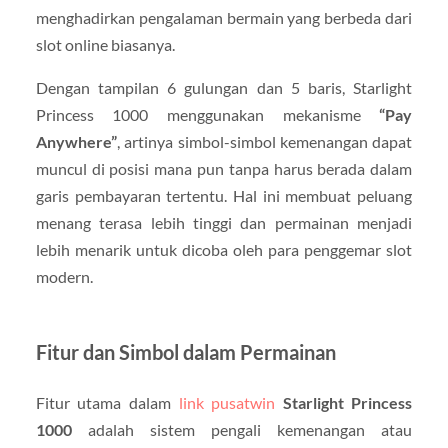
menghadirkan pengalaman bermain yang berbeda dari
slot online biasanya.
Dengan tampilan 6 gulungan dan 5 baris, Starlight
Princess 1000 menggunakan mekanisme
“Pay
Anywhere”
, artinya simbol-simbol kemenangan dapat
muncul di posisi mana pun tanpa harus berada dalam
garis pembayaran tertentu. Hal ini membuat peluang
menang terasa lebih tinggi dan permainan menjadi
lebih menarik untuk dicoba oleh para penggemar slot
modern.
Fitur dan Simbol dalam Permainan
Fitur utama dalam
link pusatwin
Starlight Princess
1000
adalah sistem pengali kemenangan atau