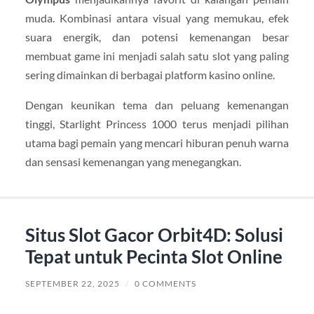
muda. Kombinasi antara visual yang memukau, efek
suara energik, dan potensi kemenangan besar
membuat game ini menjadi salah satu slot yang paling
sering dimainkan di berbagai platform kasino online.
Dengan keunikan tema dan peluang kemenangan
tinggi, Starlight Princess 1000 terus menjadi pilihan
utama bagi pemain yang mencari hiburan penuh warna
dan sensasi kemenangan yang menegangkan.
Situs Slot Gacor Orbit4D: Solusi
Tepat untuk Pecinta Slot Online
SEPTEMBER 22, 2025
/
0 COMMENTS