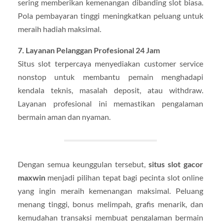
sering memberikan kemenangan dibanding slot biasa.
Pola pembayaran tinggi meningkatkan peluang untuk
meraih hadiah maksimal.
7. Layanan Pelanggan Profesional 24 Jam
Situs slot terpercaya menyediakan customer service
nonstop untuk membantu pemain menghadapi
kendala teknis, masalah deposit, atau withdraw.
Layanan profesional ini memastikan pengalaman
bermain aman dan nyaman.
Dengan semua keunggulan tersebut,
situs slot gacor
maxwin
menjadi pilihan tepat bagi pecinta slot online
yang ingin meraih kemenangan maksimal. Peluang
menang tinggi, bonus melimpah, grafis menarik, dan
kemudahan transaksi membuat pengalaman bermain