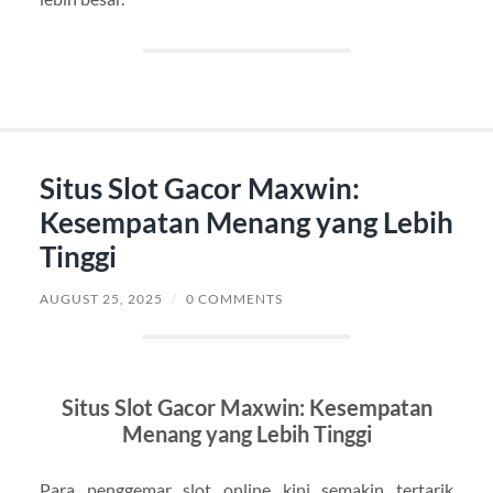
Situs Slot Gacor Maxwin:
Kesempatan Menang yang Lebih
Tinggi
AUGUST 25, 2025
/
0 COMMENTS
Situs Slot Gacor Maxwin: Kesempatan
Menang yang Lebih Tinggi
Para penggemar slot online kini semakin tertarik