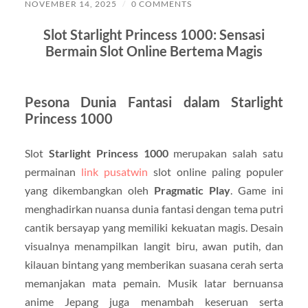
NOVEMBER 14, 2025
/
0 COMMENTS
Slot Starlight Princess 1000: Sensasi
Bermain Slot Online Bertema Magis
Pesona Dunia Fantasi dalam Starlight
Princess 1000
Slot
Starlight Princess 1000
merupakan salah satu
permainan
link pusatwin
slot online paling populer
yang dikembangkan oleh
Pragmatic Play
. Game ini
menghadirkan nuansa dunia fantasi dengan tema putri
cantik bersayap yang memiliki kekuatan magis. Desain
visualnya menampilkan langit biru, awan putih, dan
kilauan bintang yang memberikan suasana cerah serta
memanjakan mata pemain. Musik latar bernuansa
anime Jepang juga menambah keseruan serta