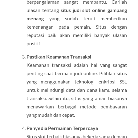
berpengalaman sangat membantu. Carilah
ulasan tentang
situs judi slot online gampang
menang
yang sudah teruji memberikan
kemenangan pada pemain. Situs dengan
reputasi baik akan memiliki banyak ulasan
positif.
Pastikan Keamanan Transaksi
Keamanan transaksi adalah hal yang sangat
penting saat bermain judi online. Pilihlah situs
yang menggunakan teknologi enkripsi SSL
untuk melindungi data dan dana kamu selama
transaksi. Selain itu, situs yang aman biasanya
menawarkan berbagai metode pembayaran
yang mudah dan cepat.
Penyedia Permainan Terpercaya
Situs slot terbaik biasanya bekerja sama dengan