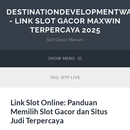
DESTINATIONDEVELOPMENTW
- LINK SLOT GACOR MAXWIN
TERPERCAYA 2025
Slot Gacor Maxwin
SHOW MENU
TAG:
RTP LIVE
Link Slot Online: Panduan
Memilih Slot Gacor dan Situs
Judi Terpercaya