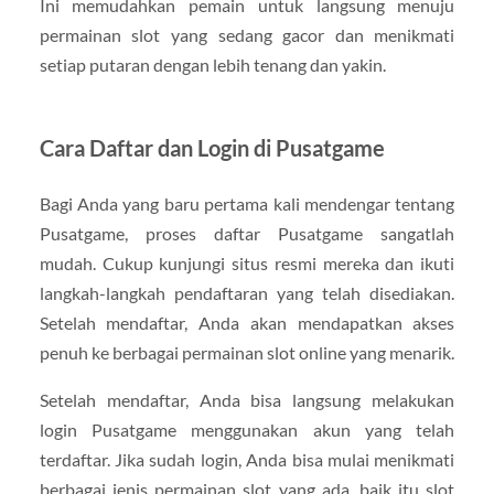
Ini memudahkan pemain untuk langsung menuju
permainan slot yang sedang gacor dan menikmati
setiap putaran dengan lebih tenang dan yakin.
Cara Daftar dan Login di Pusatgame
Bagi Anda yang baru pertama kali mendengar tentang
Pusatgame, proses daftar Pusatgame sangatlah
mudah. Cukup kunjungi situs resmi mereka dan ikuti
langkah-langkah pendaftaran yang telah disediakan.
Setelah mendaftar, Anda akan mendapatkan akses
penuh ke berbagai permainan slot online yang menarik.
Setelah mendaftar, Anda bisa langsung melakukan
login Pusatgame menggunakan akun yang telah
terdaftar. Jika sudah login, Anda bisa mulai menikmati
berbagai jenis permainan slot yang ada, baik itu slot