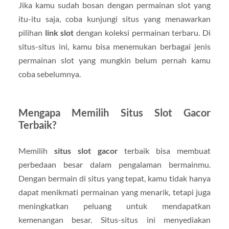
Jika kamu sudah bosan dengan permainan slot yang
itu-itu saja, coba kunjungi situs yang menawarkan
pilihan
link slot
dengan koleksi permainan terbaru. Di
situs-situs ini, kamu bisa menemukan berbagai jenis
permainan slot yang mungkin belum pernah kamu
coba sebelumnya.
Mengapa Memilih Situs Slot Gacor
Terbaik?
Memilih
situs slot gacor
terbaik bisa membuat
perbedaan besar dalam pengalaman bermainmu.
Dengan bermain di situs yang tepat, kamu tidak hanya
dapat menikmati permainan yang menarik, tetapi juga
meningkatkan peluang untuk mendapatkan
kemenangan besar. Situs-situs ini menyediakan