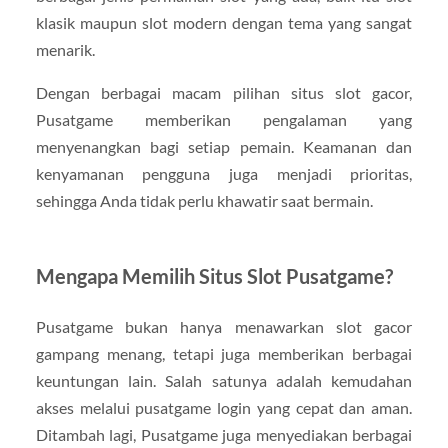
klasik maupun slot modern dengan tema yang sangat
menarik.
Dengan berbagai macam pilihan situs slot gacor,
Pusatgame memberikan pengalaman yang
menyenangkan bagi setiap pemain. Keamanan dan
kenyamanan pengguna juga menjadi prioritas,
sehingga Anda tidak perlu khawatir saat bermain.
Mengapa Memilih Situs Slot Pusatgame?
Pusatgame bukan hanya menawarkan slot gacor
gampang menang, tetapi juga memberikan berbagai
keuntungan lain. Salah satunya adalah kemudahan
akses melalui pusatgame login yang cepat dan aman.
Ditambah lagi, Pusatgame juga menyediakan berbagai