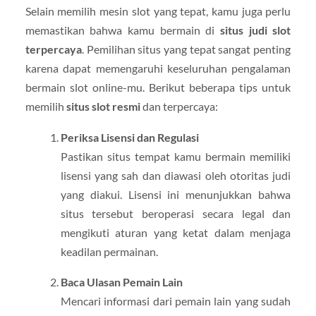
Selain memilih mesin slot yang tepat, kamu juga perlu
memastikan bahwa kamu bermain di
situs judi slot
terpercaya
. Pemilihan situs yang tepat sangat penting
karena dapat memengaruhi keseluruhan pengalaman
bermain slot online-mu. Berikut beberapa tips untuk
memilih
situs slot resmi
dan terpercaya:
Periksa Lisensi dan Regulasi
Pastikan situs tempat kamu bermain memiliki
lisensi yang sah dan diawasi oleh otoritas judi
yang diakui. Lisensi ini menunjukkan bahwa
situs tersebut beroperasi secara legal dan
mengikuti aturan yang ketat dalam menjaga
keadilan permainan.
Baca Ulasan Pemain Lain
Mencari informasi dari pemain lain yang sudah