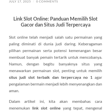
JULY 17, 2025
/
0 COMMENTS
Link Slot Online: Panduan Memilih Slot
Gacor dan Situs Judi Terpercaya
Slot online telah menjadi salah satu permainan yang
paling diminati di dunia judi daring. Keberagaman
pilihan permainan serta potensi kemenangan besar
membuat banyak pemain tertarik untuk mencobanya.
Namun, dengan begitu banyaknya situs yang
menawarkan permainan slot, penting untuk memilih
situs judi slot terbaik dan terpercaya no 1
agar
pengalaman bermain menjadi lebih menyenangkan dan
aman.
Dalam artikel ini, kita akan membahas cara
menemukan
link slot online
yang tepat, mengenal