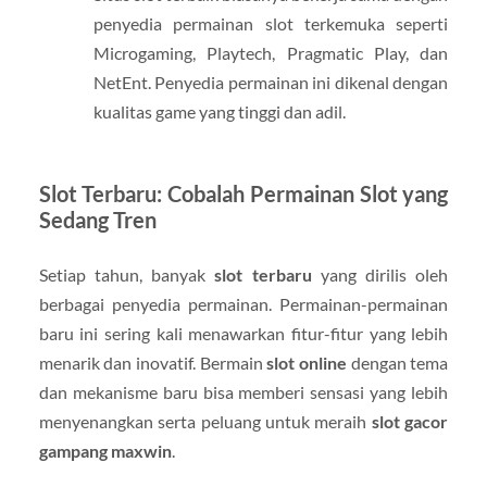
penyedia permainan slot terkemuka seperti
Microgaming, Playtech, Pragmatic Play, dan
NetEnt. Penyedia permainan ini dikenal dengan
kualitas game yang tinggi dan adil.
Slot Terbaru: Cobalah Permainan Slot yang
Sedang Tren
Setiap tahun, banyak
slot terbaru
yang dirilis oleh
berbagai penyedia permainan. Permainan-permainan
baru ini sering kali menawarkan fitur-fitur yang lebih
menarik dan inovatif. Bermain
slot online
dengan tema
dan mekanisme baru bisa memberi sensasi yang lebih
menyenangkan serta peluang untuk meraih
slot gacor
gampang maxwin
.