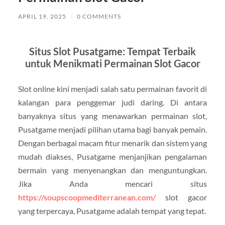
APRIL 19, 2025
/
0 COMMENTS
Situs Slot Pusatgame: Tempat Terbaik
untuk Menikmati Permainan Slot Gacor
Slot online kini menjadi salah satu permainan favorit di
kalangan para penggemar judi daring. Di antara
banyaknya situs yang menawarkan permainan slot,
Pusatgame menjadi pilihan utama bagi banyak pemain.
Dengan berbagai macam fitur menarik dan sistem yang
mudah diakses, Pusatgame menjanjikan pengalaman
bermain yang menyenangkan dan menguntungkan.
Jika Anda mencari situs
https://soupscoopmediterranean.com/
slot gacor
yang terpercaya, Pusatgame adalah tempat yang tepat.