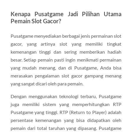
Kenapa Pusatgame Jadi Pilihan Utama
Pemain Slot Gacor?
Pusatgame menyediakan berbagai jenis permainan slot
gacor, yang artinya slot yang memiliki tingkat
kemenangan tinggi dan sering memberikan hadiah
besar. Setiap pemain pasti ingin menikmati permainan
yang mudah menang, dan di Pusatgame, Anda bisa
merasakan pengalaman slot gacor gampang menang
yang sangat dicari oleh para pemain.
Dengan menggunakan teknologi terbaru, Pusatgame
juga memiliki sistem yang memperhitungkan RTP
Pusatgame yang tinggi. RTP (Return to Player) adalah
persentase kemenangan yang bisa didapatkan oleh
pemain dari total taruhan yang dipasang. Pusatgame