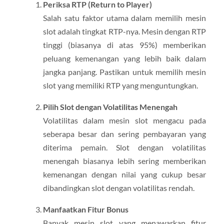
Periksa RTP (Return to Player)
Salah satu faktor utama dalam memilih mesin
slot adalah tingkat RTP-nya. Mesin dengan RTP
tinggi (biasanya di atas 95%) memberikan
peluang kemenangan yang lebih baik dalam
jangka panjang. Pastikan untuk memilih mesin
slot yang memiliki RTP yang menguntungkan.
Pilih Slot dengan Volatilitas Menengah
Volatilitas dalam mesin slot mengacu pada
seberapa besar dan sering pembayaran yang
diterima pemain. Slot dengan volatilitas
menengah biasanya lebih sering memberikan
kemenangan dengan nilai yang cukup besar
dibandingkan slot dengan volatilitas rendah.
Manfaatkan Fitur Bonus
Banyak mesin slot yang menawarkan fitur