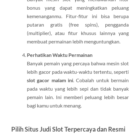
bonus yang dapat meningkatkan peluang
kemenanganmu. Fitur-fitur ini bisa berupa
putaran gratis (free spins), pengganda
(multiplier), atau fitur khusus lainnya yang
membuat permainan lebih menguntungkan.
Perhatikan Waktu Permainan
Banyak pemain yang percaya bahwa mesin slot
lebih gacor pada waktu-waktu tertentu, seperti
slot gacor malam ini
. Cobalah untuk bermain
pada waktu yang lebih sepi dan tidak banyak
pemain lain. Ini memberi peluang lebih besar
bagi kamu untuk menang.
Pilih Situs Judi Slot Terpercaya dan Resmi