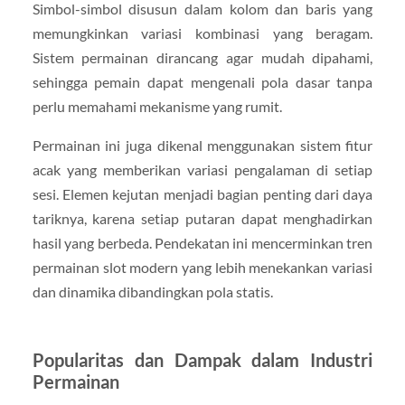
Simbol-simbol disusun dalam kolom dan baris yang
memungkinkan variasi kombinasi yang beragam.
Sistem permainan dirancang agar mudah dipahami,
sehingga pemain dapat mengenali pola dasar tanpa
perlu memahami mekanisme yang rumit.
Permainan ini juga dikenal menggunakan sistem fitur
acak yang memberikan variasi pengalaman di setiap
sesi. Elemen kejutan menjadi bagian penting dari daya
tariknya, karena setiap putaran dapat menghadirkan
hasil yang berbeda. Pendekatan ini mencerminkan tren
permainan slot modern yang lebih menekankan variasi
dan dinamika dibandingkan pola statis.
Popularitas dan Dampak dalam Industri
Permainan