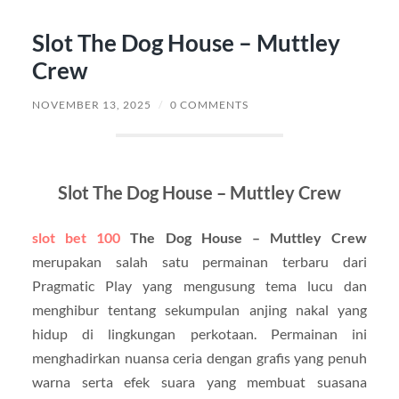
Slot The Dog House – Muttley
Crew
NOVEMBER 13, 2025
/
0 COMMENTS
Slot The Dog House – Muttley Crew
slot bet 100
The Dog House – Muttley Crew
merupakan salah satu permainan terbaru dari
Pragmatic Play yang mengusung tema lucu dan
menghibur tentang sekumpulan anjing nakal yang
hidup di lingkungan perkotaan. Permainan ini
menghadirkan nuansa ceria dengan grafis yang penuh
warna serta efek suara yang membuat suasana