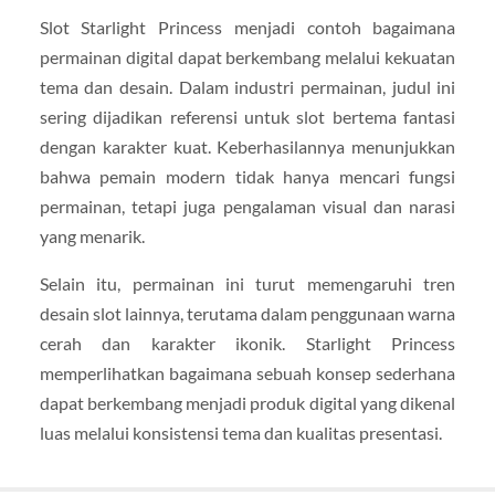
Slot Starlight Princess menjadi contoh bagaimana
permainan digital dapat berkembang melalui kekuatan
tema dan desain. Dalam industri permainan, judul ini
sering dijadikan referensi untuk slot bertema fantasi
dengan karakter kuat. Keberhasilannya menunjukkan
bahwa pemain modern tidak hanya mencari fungsi
permainan, tetapi juga pengalaman visual dan narasi
yang menarik.
Selain itu, permainan ini turut memengaruhi tren
desain slot lainnya, terutama dalam penggunaan warna
cerah dan karakter ikonik. Starlight Princess
memperlihatkan bagaimana sebuah konsep sederhana
dapat berkembang menjadi produk digital yang dikenal
luas melalui konsistensi tema dan kualitas presentasi.