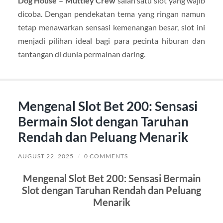
Dog House – Muttley Crew
salah satu slot yang wajib
dicoba. Dengan pendekatan tema yang ringan namun
tetap menawarkan sensasi kemenangan besar, slot ini
menjadi pilihan ideal bagi para pecinta hiburan dan
tantangan di dunia permainan daring.
Mengenal Slot Bet 200: Sensasi
Bermain Slot dengan Taruhan
Rendah dan Peluang Menarik
AUGUST 22, 2025
/
0 COMMENTS
Mengenal Slot Bet 200: Sensasi Bermain
Slot dengan Taruhan Rendah dan Peluang
Menarik