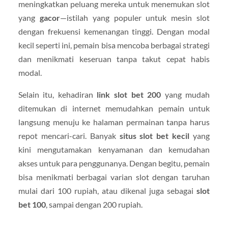
meningkatkan peluang mereka untuk menemukan slot
yang
gacor
—istilah yang populer untuk mesin slot
dengan frekuensi kemenangan tinggi. Dengan modal
kecil seperti ini, pemain bisa mencoba berbagai strategi
dan menikmati keseruan tanpa takut cepat habis
modal.
Selain itu, kehadiran
link slot bet 200
yang mudah
ditemukan di internet memudahkan pemain untuk
langsung menuju ke halaman permainan tanpa harus
repot mencari-cari. Banyak
situs slot bet kecil
yang
kini mengutamakan kenyamanan dan kemudahan
akses untuk para penggunanya. Dengan begitu, pemain
bisa menikmati berbagai varian slot dengan taruhan
mulai dari 100 rupiah, atau dikenal juga sebagai
slot
bet 100
, sampai dengan 200 rupiah.