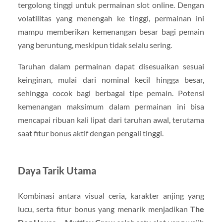
tergolong tinggi untuk permainan slot online. Dengan
volatilitas yang menengah ke tinggi, permainan ini
mampu memberikan kemenangan besar bagi pemain
yang beruntung, meskipun tidak selalu sering.
Taruhan dalam permainan dapat disesuaikan sesuai
keinginan, mulai dari nominal kecil hingga besar,
sehingga cocok bagi berbagai tipe pemain. Potensi
kemenangan maksimum dalam permainan ini bisa
mencapai ribuan kali lipat dari taruhan awal, terutama
saat fitur bonus aktif dengan pengali tinggi.
Daya Tarik Utama
Kombinasi antara visual ceria, karakter anjing yang
lucu, serta fitur bonus yang menarik menjadikan
The