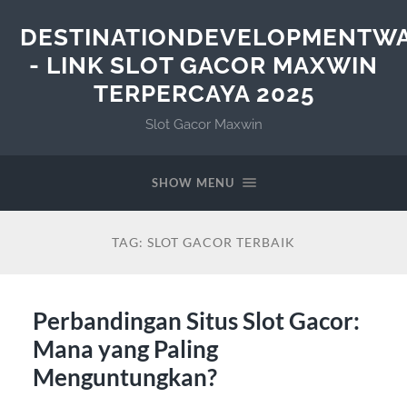
DESTINATIONDEVELOPMENTW
- LINK SLOT GACOR MAXWIN
TERPERCAYA 2025
Slot Gacor Maxwin
SHOW MENU
TAG:
SLOT GACOR TERBAIK
Perbandingan Situs Slot Gacor:
Mana yang Paling
Menguntungkan?