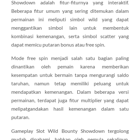
Showdown adalah fitur-fiturnya yang interaktif.
Beberapa fitur umum yang sering ditemukan dalam
permainan ini meliputi simbol wild yang dapat
menggantikan simbol lain untuk membentuk
kombinasi kemenangan, serta simbol scatter yang
dapat memicu putaran bonus atau free spin.
Mode free spin menjadi salah satu bagian paling
dinantikan oleh pemain karena memberikan
kesempatan untuk bermain tanpa mengurangi saldo
taruhan, namun tetap memiliki peluang untuk
mendapatkan kemenangan. Dalam beberapa versi
permainan, terdapat juga fitur multiplier yang dapat
melipatgandakan hasil kemenangan dalam satu
putaran.
Gameplay Slot Wild Bounty Showdown tergolong
mudah dipahami, bahkan oleh pemula sekalipun.