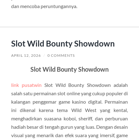
dan mencoba peruntungannya.
Slot Wild Bounty Showdown
APRIL 12, 2026
/
0 COMMENTS
Slot Wild Bounty Showdown
link pusatwin
Slot Wild Bounty Showdown adalah
salah satu permainan slot online yang cukup populer di
kalangan penggemar game kasino digital. Permainan
ini dikenal karena tema Wild West yang kental,
menghadirkan suasana koboi, sheriff, dan perburuan
hadiah besar di tengah gurun yang luas. Dengan desain
visual yang menarik dan efek suara yang imersif, game