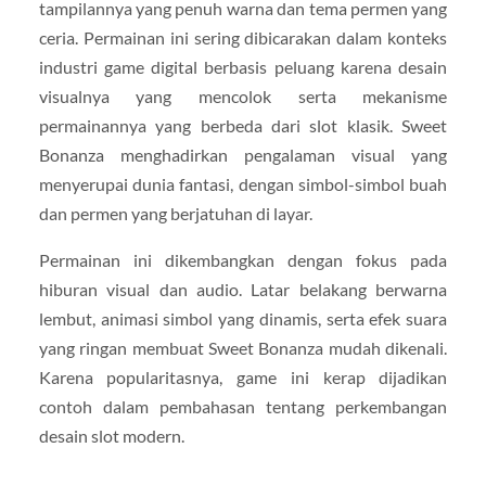
tampilannya yang penuh warna dan tema permen yang
ceria. Permainan ini sering dibicarakan dalam konteks
industri game digital berbasis peluang karena desain
visualnya yang mencolok serta mekanisme
permainannya yang berbeda dari slot klasik. Sweet
Bonanza menghadirkan pengalaman visual yang
menyerupai dunia fantasi, dengan simbol-simbol buah
dan permen yang berjatuhan di layar.
Permainan ini dikembangkan dengan fokus pada
hiburan visual dan audio. Latar belakang berwarna
lembut, animasi simbol yang dinamis, serta efek suara
yang ringan membuat Sweet Bonanza mudah dikenali.
Karena popularitasnya, game ini kerap dijadikan
contoh dalam pembahasan tentang perkembangan
desain slot modern.