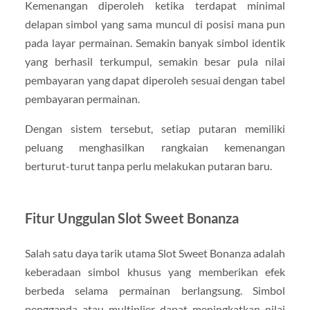
Kemenangan diperoleh ketika terdapat minimal
delapan simbol yang sama muncul di posisi mana pun
pada layar permainan. Semakin banyak simbol identik
yang berhasil terkumpul, semakin besar pula nilai
pembayaran yang dapat diperoleh sesuai dengan tabel
pembayaran permainan.
Dengan sistem tersebut, setiap putaran memiliki
peluang menghasilkan rangkaian kemenangan
berturut-turut tanpa perlu melakukan putaran baru.
Fitur Unggulan Slot Sweet Bonanza
Salah satu daya tarik utama Slot Sweet Bonanza adalah
keberadaan simbol khusus yang memberikan efek
berbeda selama permainan berlangsung. Simbol
pengganda atau multiplier dapat meningkatkan nilai