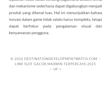
dan mekanisme sederhana dapat digabungkan menjadi
produk yang dikenal luas. Hal ini menunjukkan bahwa
inovasi dalam game tidak selalu harus kompleks, tetapi
dapat berfokus pada pengalaman visual dan
kenyamanan pengguna.
© 2026
DESTINATIONDEVELOPMENTWATCH.COM –
LINK SLOT GACOR MAXWIN TERPERCAYA 2025
—
UP ↑