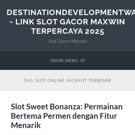
DESTINATIONDEVELOPMENTW
- LINK SLOT GACOR MAXWIN
TERPERCAYA 2025
Slot Gacor Maxwin
SHOW MENU
TAG:
SLOT ONLINE JACKPOT TERBESAR
Slot Sweet Bonanza: Permainan
Bertema Permen dengan Fitur
Menarik