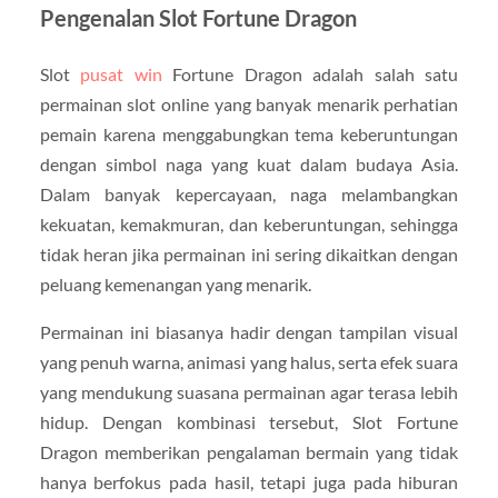
Pengenalan Slot Fortune Dragon
Slot
pusat win
Fortune Dragon adalah salah satu
permainan slot online yang banyak menarik perhatian
pemain karena menggabungkan tema keberuntungan
dengan simbol naga yang kuat dalam budaya Asia.
Dalam banyak kepercayaan, naga melambangkan
kekuatan, kemakmuran, dan keberuntungan, sehingga
tidak heran jika permainan ini sering dikaitkan dengan
peluang kemenangan yang menarik.
Permainan ini biasanya hadir dengan tampilan visual
yang penuh warna, animasi yang halus, serta efek suara
yang mendukung suasana permainan agar terasa lebih
hidup. Dengan kombinasi tersebut, Slot Fortune
Dragon memberikan pengalaman bermain yang tidak
hanya berfokus pada hasil, tetapi juga pada hiburan