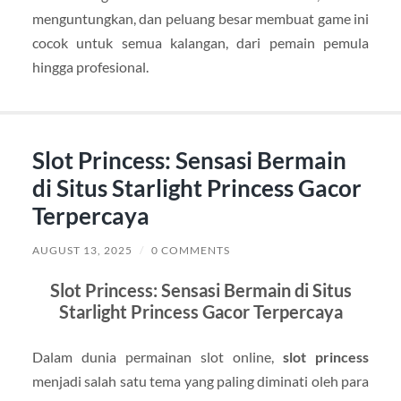
menguntungkan, dan peluang besar membuat game ini
cocok untuk semua kalangan, dari pemain pemula
hingga profesional.
Slot Princess: Sensasi Bermain
di Situs Starlight Princess Gacor
Terpercaya
AUGUST 13, 2025
/
0 COMMENTS
Slot Princess: Sensasi Bermain di Situs
Starlight Princess Gacor Terpercaya
Dalam dunia permainan slot online,
slot princess
menjadi salah satu tema yang paling diminati oleh para