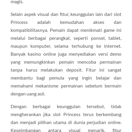
magis.
Selain aspek visual dan fitur, keunggulan lain dari slot
Princess adalah kemudahan akses dan
kompatibilitasnya. Pemain dapat menikmati game ini
melalui berbagai perangkat, seperti ponsel, tablet,
maupun komputer, selama terhubung ke internet.
Banyak kasino online juga menyediakan versi demo
yang memungkinkan pemain mencoba permainan
tanpa harus melakukan deposit. Fitur ini sangat
membantu bagi pemula yang ingin belajar dan
memahami mekanisme permainan sebelum bermain
dengan uang asli.
Dengan berbagai keunggulan tersebut, tidak
mengherankan jika slot Princess terus berkembang
dan menjadi pilihan utama di dunia perjudian online.
Keseimbangan antara visual menarik, fitur