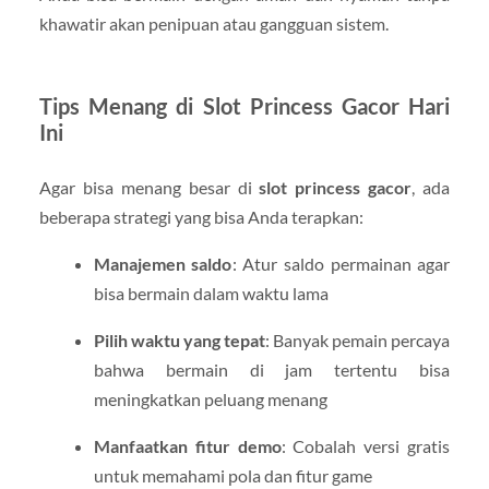
khawatir akan penipuan atau gangguan sistem.
Tips Menang di Slot Princess Gacor Hari
Ini
Agar bisa menang besar di
slot princess gacor
, ada
beberapa strategi yang bisa Anda terapkan:
Manajemen saldo
: Atur saldo permainan agar
bisa bermain dalam waktu lama
Pilih waktu yang tepat
: Banyak pemain percaya
bahwa bermain di jam tertentu bisa
meningkatkan peluang menang
Manfaatkan fitur demo
: Cobalah versi gratis
untuk memahami pola dan fitur game