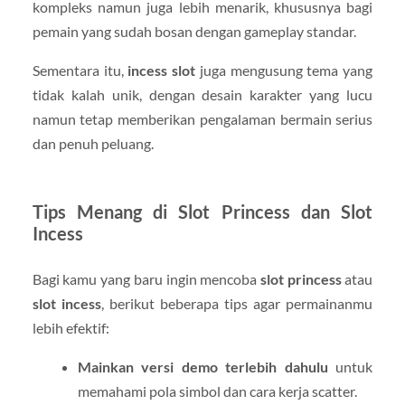
kompleks namun juga lebih menarik, khususnya bagi
pemain yang sudah bosan dengan gameplay standar.
Sementara itu,
incess slot
juga mengusung tema yang
tidak kalah unik, dengan desain karakter yang lucu
namun tetap memberikan pengalaman bermain serius
dan penuh peluang.
Tips Menang di Slot Princess dan Slot
Incess
Bagi kamu yang baru ingin mencoba
slot princess
atau
slot incess
, berikut beberapa tips agar permainanmu
lebih efektif:
Mainkan versi demo terlebih dahulu
untuk
memahami pola simbol dan cara kerja scatter.