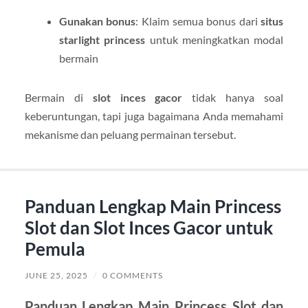
Gunakan bonus
: Klaim semua bonus dari
situs
starlight princess
untuk meningkatkan modal
bermain
Bermain di
slot inces gacor
tidak hanya soal
keberuntungan, tapi juga bagaimana Anda memahami
mekanisme dan peluang permainan tersebut.
Panduan Lengkap Main Princess
Slot dan Slot Inces Gacor untuk
Pemula
JUNE 25, 2025
/
0 COMMENTS
Panduan Lengkap Main Princess Slot dan