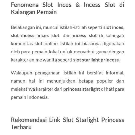
Fenomena Slot Inces & Incess Slot di
Kalangan Pemain
Belakangan ini, muncul istilah-istilah seperti
slot inces
,
slot incess
,
inces slot
, dan
incess slot
di kalangan
komunitas slot online. Istilah ini biasanya digunakan
oleh para pemain lokal untuk menyebut game dengan
karakter anime wanita seperti
slot starlight princess
.
Walaupun penggunaan istilah ini bersifat informal,
namun hal ini menunjukkan betapa populer dan
melekatnya karakter dari
princess starlight
di hati para
pemain Indonesia.
Rekomendasi Link Slot Starlight Princess
Terbaru