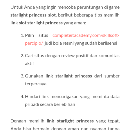
Untuk Anda yang ingin mencoba peruntungan di game
starlight princess slot
, berikut beberapa tips memilih
link slot starlight princess
yang aman:
Pilih situs
completeitacademy.com/skillsoft-
percipio/
judi bola resmi yang sudah berlisensi
Cari situs dengan review positif dan komunitas
aktif
Gunakan
link starlight princess
dari sumber
terpercaya
Hindari link mencurigakan yang meminta data
pribadi secara berlebihan
Dengan memilih
link starlight princess
yang tepat,
Anda bisa bermain dengan aman dan nyaman tanpa