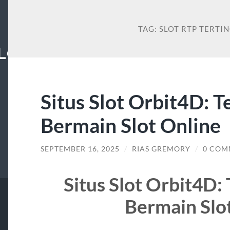
TAG:
SLOT RTP TERTIN
ELOPMENTWATCH.COM
Situs Slot Orbit4D: 
Bermain Slot Online
SEPTEMBER 16, 2025
/
RIAS GREMORY
/
0 COM
Situs Slot Orbit4D:
Bermain Slo