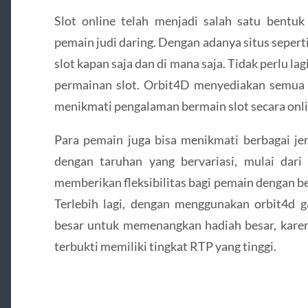
Slot online telah menjadi salah satu bentuk
pemain judi daring. Dengan adanya situs seper
slot kapan saja dan di mana saja. Tidak perlu lag
permainan slot. Orbit4D menyediakan semua
menikmati pengalaman bermain slot secara onli
Para pemain juga bisa menikmati berbagai je
dengan taruhan yang bervariasi, mulai dari 
memberikan fleksibilitas bagi pemain dengan be
Terlebih lagi, dengan menggunakan orbit4d g
besar untuk memenangkan hadiah besar, kare
terbukti memiliki tingkat RTP yang tinggi.