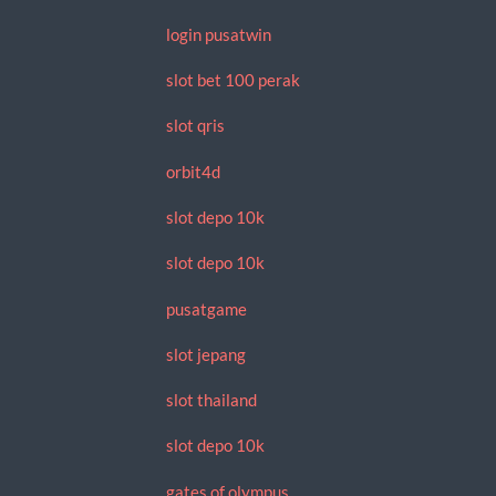
login pusatwin
slot bet 100 perak
slot qris
orbit4d
slot depo 10k
slot depo 10k
pusatgame
slot jepang
slot thailand
slot depo 10k
gates of olympus