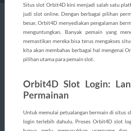
Situs slot Orbit4D kini menjadi salah satu pl
judi slot online. Dengan berbagai pilihan pe
besar, Orbit4D menyediakan pengalaman bermai
menguntungkan. Banyak pemain yang menca
memastikan mereka bisa terus mengakses situs 
kita akan membahas berbagai hal mengenai Or
pilihan utama para pemain slot.
Orbit4D Slot Login: L
Permainan
Untuk memulai petualangan bermain di situs s
login terlebih dahulu. Proses Orbit4D slot l
hanya perlu memasukkan username dan p