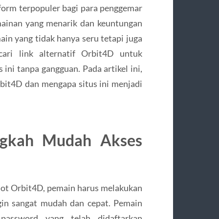
atform terpopuler bagi para penggemar
rmainan yang menarik dan keuntungan
n yang tidak hanya seru tetapi juga
ri link alternatif Orbit4D untuk
ini tanpa gangguan. Pada artikel ini,
bit4D dan mengapa situs ini menjadi
angkah Mudah Akses
lot Orbit4D, pemain harus melakukan
ogin sangat mudah dan cepat. Pemain
assword yang telah didaftarkan