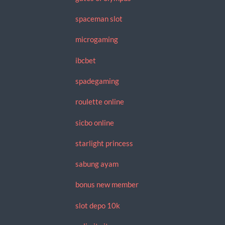
spaceman slot
microgaming
ibcbet
spadegaming
roulette online
sicbo online
starlight princess
sabung ayam
bonus new member
slot depo 10k