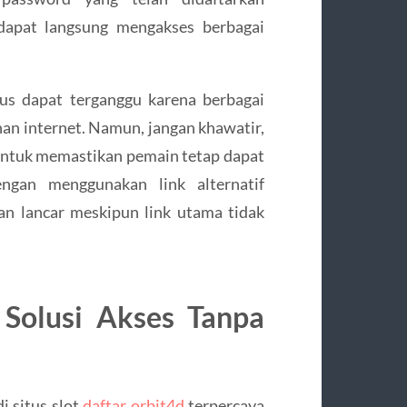
 dapat langsung mengakses berbagai
tus dapat terganggu karena berbagai
nan internet. Namun, jangan khawatir,
untuk memastikan pemain tetap dapat
gan menggunakan link alternatif
n lancar meskipun link utama tidak
 Solusi Akses Tanpa
i situs slot
daftar orbit4d
terpercaya