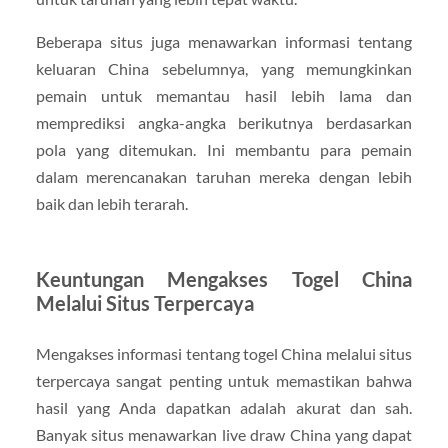
Beberapa situs juga menawarkan informasi tentang
keluaran China sebelumnya, yang memungkinkan
pemain untuk memantau hasil lebih lama dan
memprediksi angka-angka berikutnya berdasarkan
pola yang ditemukan. Ini membantu para pemain
dalam merencanakan taruhan mereka dengan lebih
baik dan lebih terarah.
Keuntungan Mengakses Togel China
Melalui Situs Terpercaya
Mengakses informasi tentang togel China melalui situs
terpercaya sangat penting untuk memastikan bahwa
hasil yang Anda dapatkan adalah akurat dan sah.
Banyak situs menawarkan live draw China yang dapat