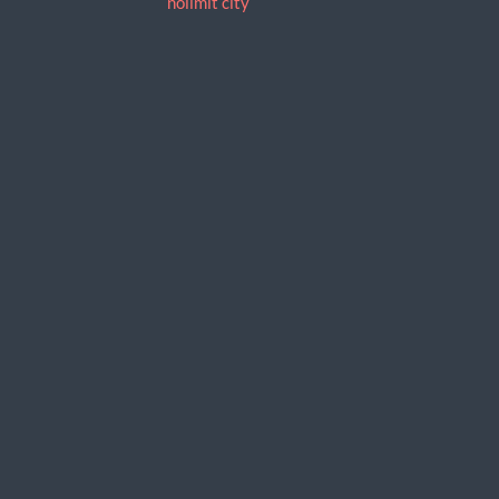
nolimit city