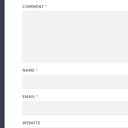
COMMENT
*
NAME
*
EMAIL
*
WEBSITE