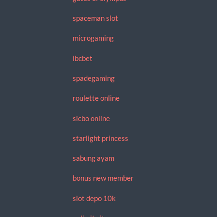
spaceman slot
microgaming
ibcbet
spadegaming
roulette online
sicbo online
starlight princess
sabung ayam
bonus new member
slot depo 10k