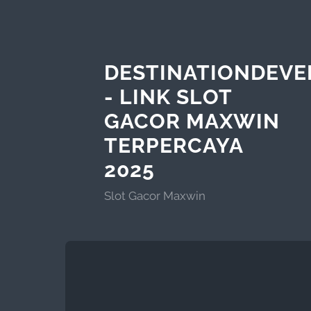
DESTINATIONDEV
- LINK SLOT
GACOR MAXWIN
TERPERCAYA
2025
Slot Gacor Maxwin