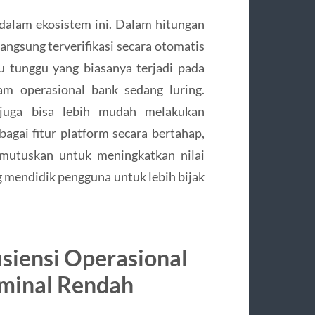
 dalam ekosistem ini. Dalam hitungan
langsung terverifikasi secara otomatis
tu tunggu yang biasanya terjadi pada
am operasional bank sedang luring.
juga bisa lebih mudah melakukan
gai fitur platform secara bertahap,
emutuskan untuk meningkatkan nilai
ng mendidik pengguna untuk lebih bijak
siensi Operasional
ominal Rendah