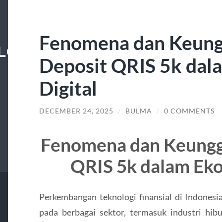
Fenomena dan Keung
ELOPMENTWATCH.COM
Deposit QRIS 5k dal
Digital
DECEMBER 24, 2025
/
BULMA
/
0 COMMENTS
Fenomena dan Keunggu
QRIS 5k dalam Eko
Perkembangan teknologi finansial di Indones
pada berbagai sektor, termasuk industri hibu