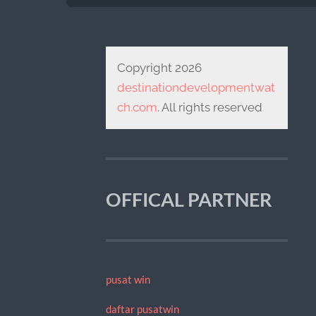
Copyright 2026
destinationdevelopmentwat
ch.com
. All rights reserved
OFFICAL PARTNER
pusat win
daftar pusatwin