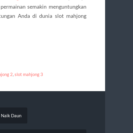
r permainan semakin menguntungkan
ungan Anda di dunia slot mahjong
hjong 2
,
slot mahjong 3
g Naik Daun