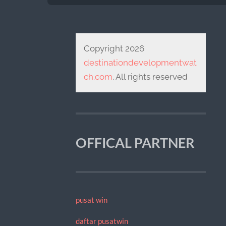
Copyright 2026
destinationdevelopmentwat
ch.com
. All rights reserved
OFFICAL PARTNER
pusat win
daftar pusatwin