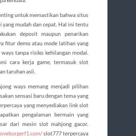
 penting untuk memastikan bahwa situs
 yang mudah dan cepat. Hal ini tentu
kukan deposit maupun penarikan
a fitur demo atau mode latihan yang
ays tanpa risiko kehilangan modal.
mi cara kerja game, termasuk slot
n taruhan asli.
hjong ways memang menjadi pilihan
asakan sensasi baru dengan tema yang
terpercaya yang menyediakan link slot
apatkan pengalaman bermain yang
ar dari mesin slot mahjong gacor.
/loveburgerf1.com/
slot777 terpercaya