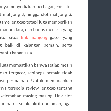
sanya menyediakan berbagai jenis slot
t mahjong 2, hingga slot mahjong 3.
i game lengkap tetapi juga memberikan
amanan data, dan bonus menarik yang
itu, situs
link mahjong
gacor yang
ng baik di kalangan pemain, serta
antu kapan saja.
i juga memastikan bahwa setiap mesin
 dan tergacor, sehingga pemain tidak
ransi permainan. Untuk memudahkan
nya tersedia review lengkap tentang
 kelemahan masing-masing. Link slot
un harus selalu aktif dan aman, agar
pa kendala.