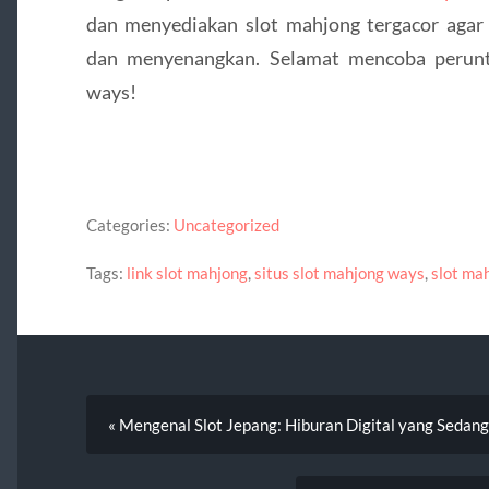
dan menyediakan slot mahjong tergacor aga
dan menyenangkan. Selamat mencoba perunt
ways!
Categories:
Uncategorized
Tags:
link slot mahjong
,
situs slot mahjong ways
,
slot ma
« Mengenal Slot Jepang: Hiburan Digital yang Sedan