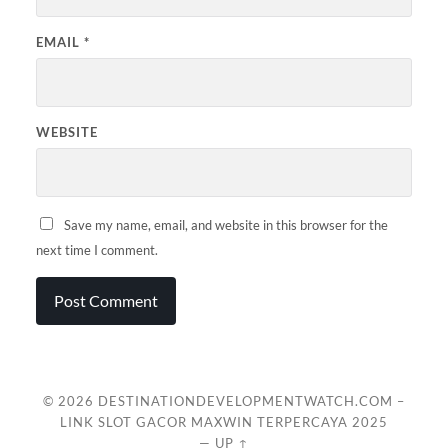
EMAIL
*
WEBSITE
Save my name, email, and website in this browser for the
next time I comment.
© 2026
DESTINATIONDEVELOPMENTWATCH.COM –
LINK SLOT GACOR MAXWIN TERPERCAYA 2025
—
UP ↑