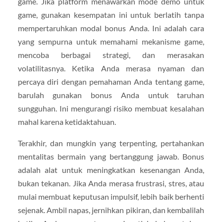
game. Jika platform menawarkan mode demo untuk
game, gunakan kesempatan ini untuk berlatih tanpa
mempertaruhkan modal bonus Anda. Ini adalah cara
yang sempurna untuk memahami mekanisme game,
mencoba berbagai strategi, dan merasakan
volatilitasnya. Ketika Anda merasa nyaman dan
percaya diri dengan pemahaman Anda tentang game,
barulah gunakan bonus Anda untuk taruhan
sungguhan. Ini mengurangi risiko membuat kesalahan
mahal karena ketidaktahuan.
Terakhir, dan mungkin yang terpenting, pertahankan
mentalitas bermain yang bertanggung jawab. Bonus
adalah alat untuk meningkatkan kesenangan Anda,
bukan tekanan. Jika Anda merasa frustrasi, stres, atau
mulai membuat keputusan impulsif, lebih baik berhenti
sejenak. Ambil napas, jernihkan pikiran, dan kembalilah