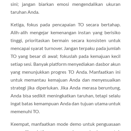
sini; jangan biarkan emosi mengendalikan ukuran
taruhan Anda.
Ketiga, fokus pada pencapaian TO secara bertahap.
Alih-alih mengejar kemenangan instan yang berisiko
tinggi, prioritaskan bermain secara konsisten untuk
mencapai syarat turnover. Jangan terpaku pada jumlah
TO yang besar di awal; fokuslah pada kemajuan kecil
setiap sesi. Banyak platform menyediakan dasbor akun
yang menunjukkan progres TO Anda. Manfaatkan ini
untuk memantau kemajuan Anda dan menyesuaikan
strategi jika diperlukan. Jika Anda merasa beruntung,
Anda bisa sedikit meningkatkan taruhan, tetapi selalu
ingat batas kemampuan Anda dan tujuan utama untuk
memenuhi TO.
Keempat, manfaatkan mode demo untuk penguasaan