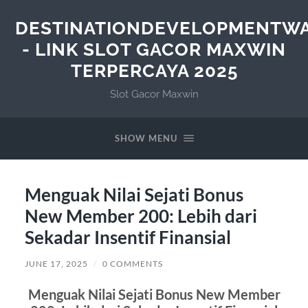
DESTINATIONDEVELOPMENTW
- LINK SLOT GACOR MAXWIN
TERPERCAYA 2025
Slot Gacor Maxwin
SHOW MENU
Menguak Nilai Sejati Bonus
New Member 200: Lebih dari
Sekadar Insentif Finansial
JUNE 17, 2025
/
0 COMMENTS
Menguak Nilai Sejati Bonus New Member