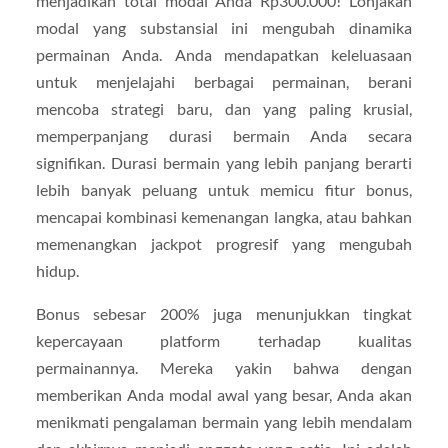
menjadikan total modal Anda Rp300.000! Lonjakan
modal yang substansial ini mengubah dinamika
permainan Anda. Anda mendapatkan keleluasaan
untuk menjelajahi berbagai permainan, berani
mencoba strategi baru, dan yang paling krusial,
memperpanjang durasi bermain Anda secara
signifikan. Durasi bermain yang lebih panjang berarti
lebih banyak peluang untuk memicu fitur bonus,
mencapai kombinasi kemenangan langka, atau bahkan
memenangkan jackpot progresif yang mengubah
hidup.
Bonus sebesar 200% juga menunjukkan tingkat
kepercayaan platform terhadap kualitas
permainannya. Mereka yakin bahwa dengan
memberikan Anda modal awal yang besar, Anda akan
menikmati pengalaman bermain yang lebih mendalam