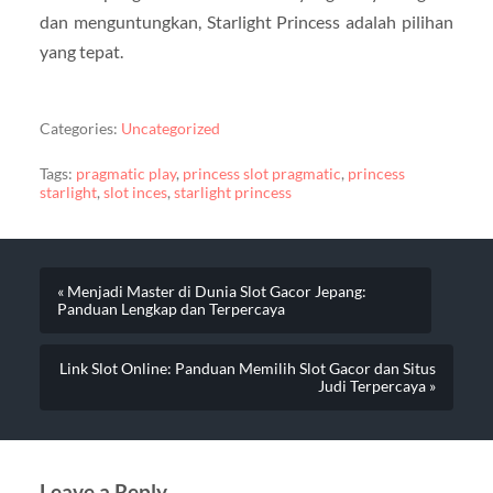
dan menguntungkan, Starlight Princess adalah pilihan
yang tepat.
Categories:
Uncategorized
Tags:
pragmatic play
,
princess slot pragmatic
,
princess
starlight
,
slot inces
,
starlight princess
« Menjadi Master di Dunia Slot Gacor Jepang:
Panduan Lengkap dan Terpercaya
Link Slot Online: Panduan Memilih Slot Gacor dan Situs
Judi Terpercaya »
Leave a Reply