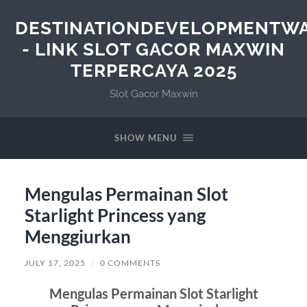
DESTINATIONDEVELOPMENTW
- LINK SLOT GACOR MAXWIN
TERPERCAYA 2025
Slot Gacor Maxwin
SHOW MENU
Mengulas Permainan Slot
Starlight Princess yang
Menggiurkan
JULY 17, 2025
/
0 COMMENTS
Mengulas Permainan Slot Starlight