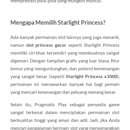
memprediksi pola-pola yang mungkin muncul.
Mengapa Memilih Starlight Princess?
Ada banyak permainan slot lainnya yang juga menarik,
namun
slot princess gacor
seperti Starlight Princess
memiliki ciri khas tersendiri yang membuatnya sangat
digemari. Dengan tampilan grafis yang luar biasa, fitur
bonus yang menguntungkan, dan potensi kemenangan
yang sangat besar (seperti
Starlight Princess x1000
),
permainan ini menawarkan banyak hal bagi pemain
yang mencari kesenangan dan peluang menang besar.
Selain itu, Pragmatic Play sebagai penyedia game
sangat terkenal dalam menciptakan permainan slot
berkualitas tinggi yang aman dan adil. Jadi, jika Anda
mencari pengalaman bermain slot yang menyenangkan