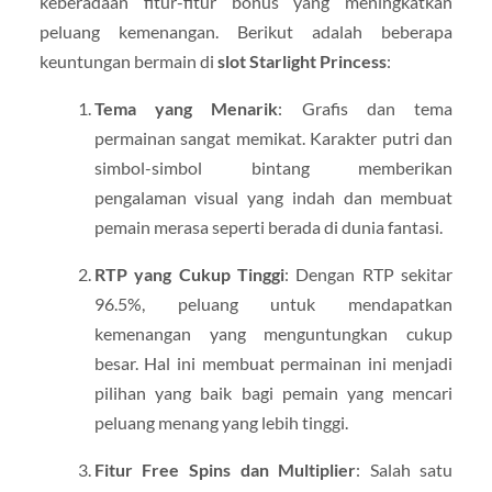
keberadaan fitur-fitur bonus yang meningkatkan
peluang kemenangan. Berikut adalah beberapa
keuntungan bermain di
slot Starlight Princess
:
Tema yang Menarik
: Grafis dan tema
permainan sangat memikat. Karakter putri dan
simbol-simbol bintang memberikan
pengalaman visual yang indah dan membuat
pemain merasa seperti berada di dunia fantasi.
RTP yang Cukup Tinggi
: Dengan RTP sekitar
96.5%, peluang untuk mendapatkan
kemenangan yang menguntungkan cukup
besar. Hal ini membuat permainan ini menjadi
pilihan yang baik bagi pemain yang mencari
peluang menang yang lebih tinggi.
Fitur Free Spins dan Multiplier
: Salah satu