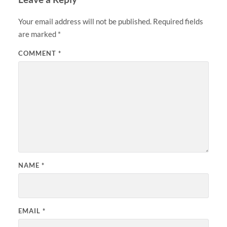
Your email address will not be published.
Required fields
are marked
*
COMMENT
*
NAME
*
EMAIL
*