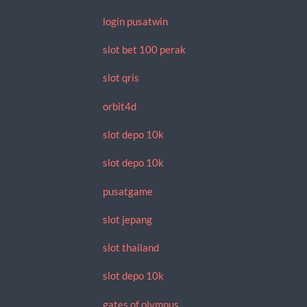
login pusatwin
slot bet 100 perak
slot qris
orbit4d
slot depo 10k
slot depo 10k
pusatgame
slot jepang
slot thailand
slot depo 10k
gates of olympus