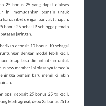
epo 25 bonus 25 yang dapat diakses
tur ini memudahkan pemain untuk
a harus ribet dengan banyak tahapan.
25 bonus 25 bebas IP sehingga pemain
batasan jaringan.
berikan deposit 10 bonus 10 sebagai
runtungan dengan modal lebih kecil.
ber tetap bisa dimanfaatkan untuk
onus new member ini biasanya tersedia
ehingga pemain baru memiliki lebih
ainan.
n opsi deposit 25 bonus 25 to kecil,
ng lebih agresif, depo 25 bonus 25 to