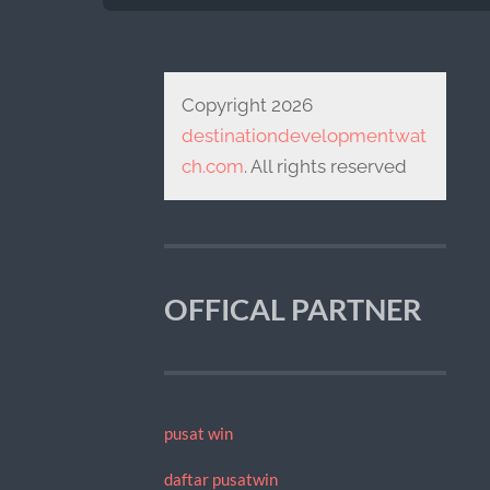
Copyright 2026
destinationdevelopmentwat
ch.com
. All rights reserved
OFFICAL PARTNER
pusat win
daftar pusatwin