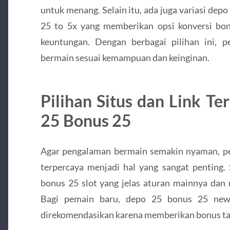
untuk menang. Selain itu, ada juga variasi dep
25 to 5x yang memberikan opsi konversi bon
keuntungan. Dengan berbagai pilihan ini, 
bermain sesuai kemampuan dan keinginan.
Pilihan Situs dan Link T
25 Bonus 25
Agar pengalaman bermain semakin nyaman, pem
terpercaya menjadi hal yang sangat penting.
bonus 25 slot yang jelas aturan mainnya dan 
Bagi pemain baru, depo 25 bonus 25 new
direkomendasikan karena memberikan bonus ta