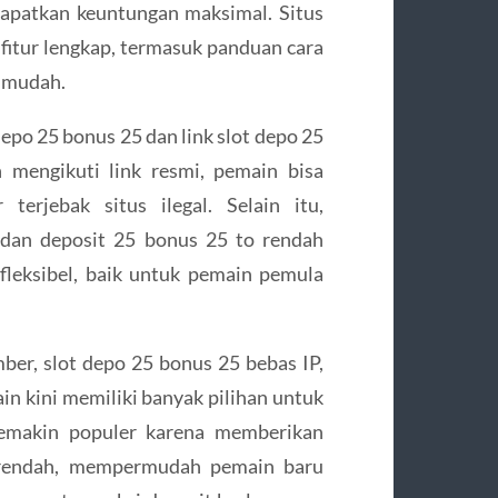
dapatkan keuntungan maksimal. Situs
 fitur lengkap, termasuk panduan cara
g mudah.
depo 25 bonus 25 dan link slot depo 25
 mengikuti link resmi, pemain bisa
erjebak situs ilegal. Selain itu,
 dan deposit 25 bonus 25 to rendah
leksibel, baik untuk pemain pemula
r, slot depo 25 bonus 25 bebas IP,
main kini memiliki banyak pilihan untuk
semakin populer karena memberikan
 rendah, mempermudah pemain baru