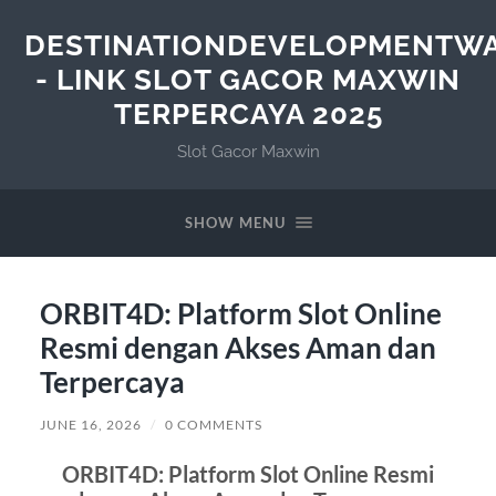
DESTINATIONDEVELOPMENTW
- LINK SLOT GACOR MAXWIN
TERPERCAYA 2025
Slot Gacor Maxwin
SHOW MENU
ORBIT4D: Platform Slot Online
Resmi dengan Akses Aman dan
Terpercaya
JUNE 16, 2026
/
0 COMMENTS
ORBIT4D: Platform Slot Online Resmi