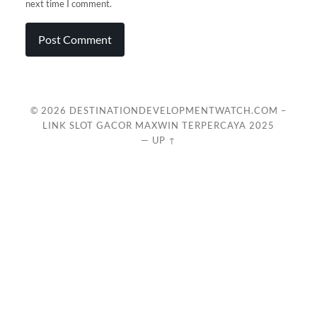
next time I comment.
© 2026
DESTINATIONDEVELOPMENTWATCH.COM –
LINK SLOT GACOR MAXWIN TERPERCAYA 2025
—
UP ↑