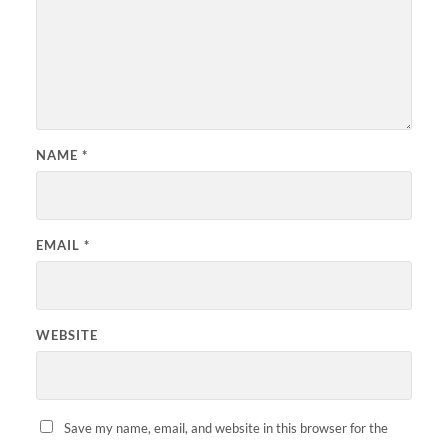
NAME
*
EMAIL
*
WEBSITE
Save my name, email, and website in this browser for the