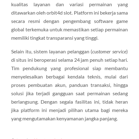
kualitas layanan dan variasi permainan yang
ditawarkan oleh orbit4d slot. Platform ini bekerja sama
secara resmi dengan pengembang software game
global terkemuka untuk memastikan setiap permainan
memiliki tingkat transparansi yang tinggi.
Selain itu, sistem layanan pelanggan (
customer service
)
di situs ini beroperasi selama 24 jam penuh setiap hari.
Tim pendukung yang profesional siap membantu
menyelesaikan berbagai kendala teknis, mulai dari
proses pembuatan akun, panduan transaksi, hingga
solusi jika terjadi gangguan saat permainan sedang
berlangsung. Dengan segala fasilitas ini, tidak heran
jika platform ini menjadi pilihan utama bagi mereka
yang mengutamakan kenyamanan jangka panjang.