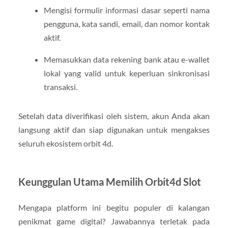
Mengisi formulir informasi dasar seperti nama
pengguna, kata sandi, email, dan nomor kontak
aktif.
Memasukkan data rekening bank atau e-wallet
lokal yang valid untuk keperluan sinkronisasi
transaksi.
Setelah data diverifikasi oleh sistem, akun Anda akan
langsung aktif dan siap digunakan untuk mengakses
seluruh ekosistem orbit 4d.
Keunggulan Utama Memilih Orbit4d Slot
Mengapa platform ini begitu populer di kalangan
penikmat game digital? Jawabannya terletak pada