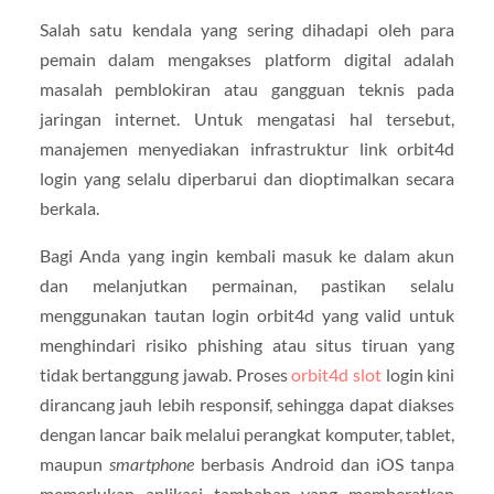
Salah satu kendala yang sering dihadapi oleh para
pemain dalam mengakses platform digital adalah
masalah pemblokiran atau gangguan teknis pada
jaringan internet. Untuk mengatasi hal tersebut,
manajemen menyediakan infrastruktur link orbit4d
login yang selalu diperbarui dan dioptimalkan secara
berkala.
Bagi Anda yang ingin kembali masuk ke dalam akun
dan melanjutkan permainan, pastikan selalu
menggunakan tautan login orbit4d yang valid untuk
menghindari risiko phishing atau situs tiruan yang
tidak bertanggung jawab. Proses
orbit4d slot
login kini
dirancang jauh lebih responsif, sehingga dapat diakses
dengan lancar baik melalui perangkat komputer, tablet,
maupun
smartphone
berbasis Android dan iOS tanpa
memerlukan aplikasi tambahan yang memberatkan