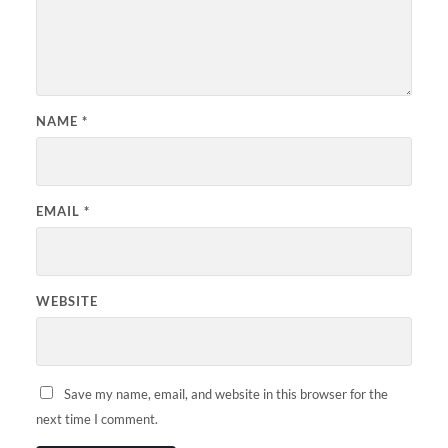
NAME
*
EMAIL
*
WEBSITE
Save my name, email, and website in this browser for the
next time I comment.