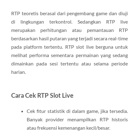
RTP teoretis berasal dari pengembang game dan diuji
di lingkungan terkontrol. Sedangkan RTP live
merupakan perhitungan atau pemantauan RTP
berdasarkan hasil putaran yang terjadi secara real-time
pada platform tertentu. RTP slot live berguna untuk
melihat performa sementara permainan yang sedang
dimainkan pada sesi tertentu atau selama periode
harian.
Cara Cek RTP Slot Live
Cek fitur statistik di dalam game, jika tersedia.
Banyak provider menampilkan RTP historis
atau frekuensi kemenangan kecil/besar.