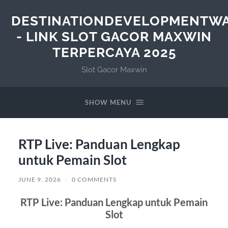
DESTINATIONDEVELOPMENTW
- LINK SLOT GACOR MAXWIN
TERPERCAYA 2025
Slot Gacor Maxwin
SHOW MENU
RTP Live: Panduan Lengkap
untuk Pemain Slot
JUNE 9, 2026
/
0 COMMENTS
RTP Live: Panduan Lengkap untuk Pemain
Slot