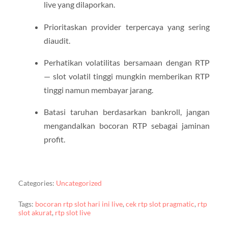
live yang dilaporkan.
Prioritaskan provider terpercaya yang sering
diaudit.
Perhatikan volatilitas bersamaan dengan RTP
— slot volatil tinggi mungkin memberikan RTP
tinggi namun membayar jarang.
Batasi taruhan berdasarkan bankroll, jangan
mengandalkan bocoran RTP sebagai jaminan
profit.
Categories:
Uncategorized
Tags:
bocoran rtp slot hari ini live
,
cek rtp slot pragmatic
,
rtp
slot akurat
,
rtp slot live