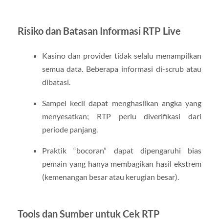
Risiko dan Batasan Informasi RTP Live
Kasino dan provider tidak selalu menampilkan
semua data. Beberapa informasi di-scrub atau
dibatasi.
Sampel kecil dapat menghasilkan angka yang
menyesatkan; RTP perlu diverifikasi dari
periode panjang.
Praktik “bocoran” dapat dipengaruhi bias
pemain yang hanya membagikan hasil ekstrem
(kemenangan besar atau kerugian besar).
Tools dan Sumber untuk Cek RTP