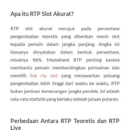
Apa itu RTP Slot Akurat?
RTP slot akurat merujuk pada persentase
pengembalian teoretis yang diberikan mesin slot
kepada pemain dalam jangka panjang. Angka ini
biasanya dinyatakan dalam bentuk persentase,
misalnya 96%. Memahami RTP penting karena
membantu pemain membandingkan permainan dan
memilih
link rtp slot
yang menawarkan peluang
pengembalian lebih tinggi dari waktu ke waktu. RTP
bukan jaminan kemenangan jangka pendek; ini adalah
rata-rata statistik yang berlaku setelah jutaan putaran.
Perbedaan Antara RTP Teoretis dan RTP
Live