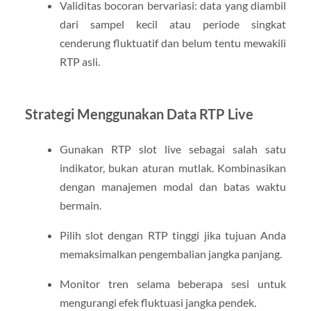
Validitas bocoran bervariasi: data yang diambil
dari sampel kecil atau periode singkat
cenderung fluktuatif dan belum tentu mewakili
RTP asli.
Strategi Menggunakan Data RTP Live
Gunakan RTP slot live sebagai salah satu
indikator, bukan aturan mutlak. Kombinasikan
dengan manajemen modal dan batas waktu
bermain.
Pilih slot dengan RTP tinggi jika tujuan Anda
memaksimalkan pengembalian jangka panjang.
Monitor tren selama beberapa sesi untuk
mengurangi efek fluktuasi jangka pendek.