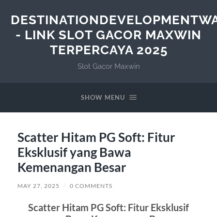
DESTINATIONDEVELOPMENTW
- LINK SLOT GACOR MAXWIN
TERPERCAYA 2025
Slot Gacor Maxwin
SHOW MENU
Scatter Hitam PG Soft: Fitur
Eksklusif yang Bawa
Kemenangan Besar
MAY 27, 2025
/
0 COMMENTS
Scatter Hitam PG Soft: Fitur Eksklusif