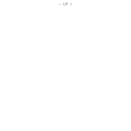
—
UP ↑