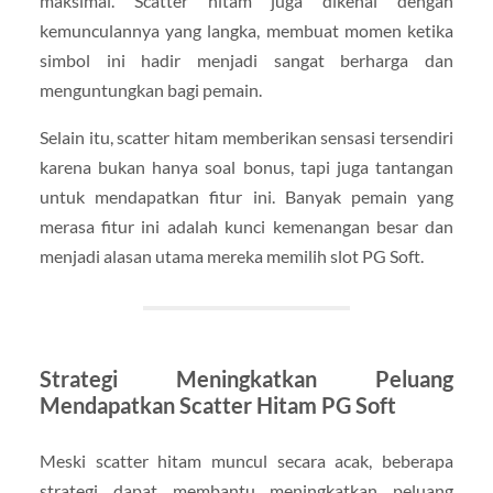
maksimal. Scatter hitam juga dikenal dengan
kemunculannya yang langka, membuat momen ketika
simbol ini hadir menjadi sangat berharga dan
menguntungkan bagi pemain.
Selain itu, scatter hitam memberikan sensasi tersendiri
karena bukan hanya soal bonus, tapi juga tantangan
untuk mendapatkan fitur ini. Banyak pemain yang
merasa fitur ini adalah kunci kemenangan besar dan
menjadi alasan utama mereka memilih slot PG Soft.
Strategi Meningkatkan Peluang
Mendapatkan Scatter Hitam PG Soft
Meski scatter hitam muncul secara acak, beberapa
strategi dapat membantu meningkatkan peluang