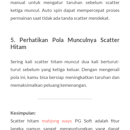
manual untuk mengatur taruhan sebelum scatter
ketiga muncul. Auto spin dapat mempercepat proses
permainan saat tidak ada tanda scatter mendekat.
5.
Perhatikan Pola Munculnya Scatter
Hitam
Sering kali scatter hitam muncul dua kali berturut-
turut sebelum yang ketiga keluar. Dengan mengenali
pola ini, kamu bisa bersiap meningkatkan taruhan dan
memaksimalkan peluang kemenangan.
Kesimpulan:
Scatter hitam
mahjong ways
PG Soft adalah fitur
langka namun sangat menguntungkan yang dapat