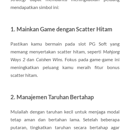
mendapatkan simbol ini:
1.
Mainkan Game dengan Scatter Hitam
Pastikan kamu bermain pada slot PG Soft yang
memang menyertakan scatter hitam, seperti
Mahjong
Ways 2
dan
Caishen Wins
. Fokus pada game-game ini
meningkatkan peluang kamu meraih fitur bonus
scatter hitam.
2.
Manajemen Taruhan Bertahap
Mulailah dengan taruhan kecil untuk menjaga modal
tetap aman dan bertahan lama. Setelah beberapa
putaran, tingkatkan taruhan secara bertahap agar