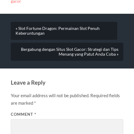
gacor
« Slot Fortune Dragon: Permainan Slot Penuh
Keberuntungan
Bergabung dengan Situs Slot Gacor: Strategi dan Tips
Menang yang Patut Anda Coba »
Leave a Reply
Your email address will not be published.
Required fields
are marked
*
COMMENT
*