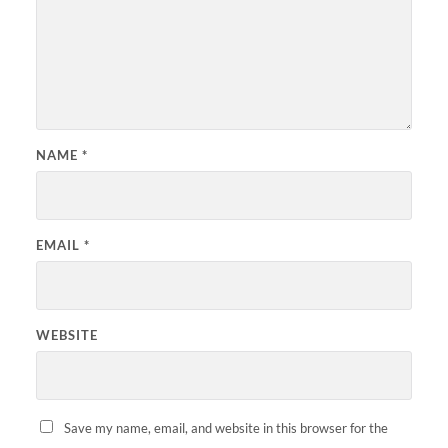
NAME
*
EMAIL
*
WEBSITE
Save my name, email, and website in this browser for the