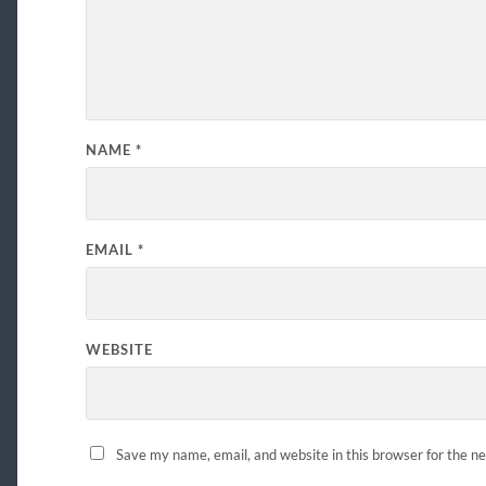
NAME
*
EMAIL
*
WEBSITE
Save my name, email, and website in this browser for the n