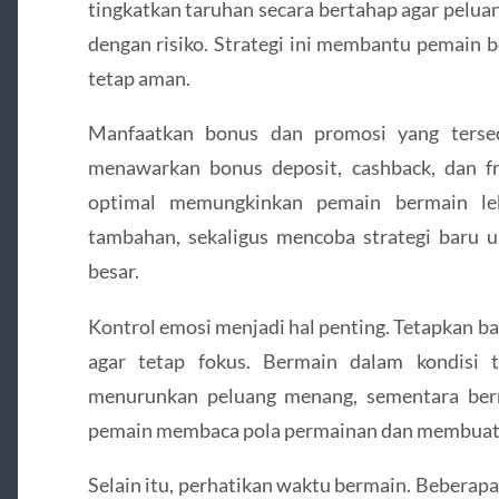
tingkatkan taruhan secara bertahap agar pelua
dengan risiko. Strategi ini membantu pemain 
tetap aman.
Manfaatkan bonus dan promosi yang tersed
menawarkan bonus deposit, cashback, dan f
optimal memungkinkan pemain bermain l
tambahan, sekaligus mencoba strategi baru
besar.
Kontrol emosi menjadi hal penting. Tetapkan b
agar tetap fokus. Bermain dalam kondisi 
menurunkan peluang menang, sementara be
pemain membaca pola permainan dan membuat k
Selain itu, perhatikan waktu bermain. Bebera