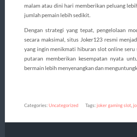
malam atau dini hari memberikan peluang lebih 
jumlah pemain lebih sedikit.
Dengan strategi yang tepat, pengelolaan m
secara maksimal, situs Joker123 resmi menjad
yang ingin menikmati hiburan slot online seru
putaran memberikan kesempatan nyata unt
bermain lebih menyenangkan dan menguntungk
Categories:
Uncategorized
Tags:
joker gaming slot
,
j