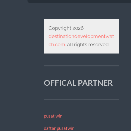
Copyright 2026
destinationdevelopmentwat
ch.com
. All rights reserved
OFFICAL PARTNER
pusat win
daftar pusatwin