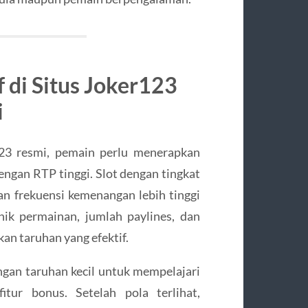
f di Situs Joker123
i
123 resmi, pemain perlu menerapkan
dengan RTP tinggi. Slot dengan tingkat
n frekuensi kemenangan lebih tinggi
ik permainan, jumlah paylines, dan
n taruhan yang efektif.
ngan taruhan kecil untuk mempelajari
tur bonus. Setelah pola terlihat,