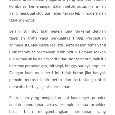
kombinasi kemenangan dalam sekali putar. Hal inilah
yang membuat slot luar negeri terasa lebih modern dan
tidak monoton.
Selain itu, slot luar negeri juga terkenal dengan
tampilan grafis yang berkualitas tinggi. Perpaduan
animasi 3D, efek suara realistis, serta desain tema yang
unik membuat permainan lebih hidup. Pemain seakan
diajak masuk ke dalam cerita dari slot tersebut, baik itu
bertema petualangan, mitologi, hingga budaya populer.
Dengan kualitas seperti ini, tidak heran jika banyak
pemain merasa lebih betah dan tertantang untuk
mencoba berbagai jenis permainan.
Faktor lain yang menjadikan slot luar negeri populer
adalah kemudahan akses. Hampir semua provider
besar telah mengembangkan permainan yang