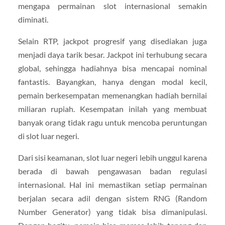
mengapa permainan slot internasional semakin
diminati.
Selain RTP, jackpot progresif yang disediakan juga
menjadi daya tarik besar. Jackpot ini terhubung secara
global, sehingga hadiahnya bisa mencapai nominal
fantastis. Bayangkan, hanya dengan modal kecil,
pemain berkesempatan memenangkan hadiah bernilai
miliaran rupiah. Kesempatan inilah yang membuat
banyak orang tidak ragu untuk mencoba peruntungan
di slot luar negeri.
Dari sisi keamanan, slot luar negeri lebih unggul karena
berada di bawah pengawasan badan regulasi
internasional. Hal ini memastikan setiap permainan
berjalan secara adil dengan sistem RNG (Random
Number Generator) yang tidak bisa dimanipulasi.