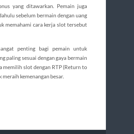
 bonus yang ditawarkan. Pemain juga
 dahulu sebelum bermain dengan uang
k memahami cara kerja slot tersebut
sangat penting bagi pemain untuk
ng paling sesuai dengan gaya bermain
a memilih slot dengan RTP (Return to
uk meraih kemenangan besar.