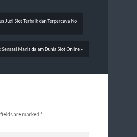
s Judi Slot Terbaik dan Terpercaya No
 Sensasi Manis dalam Dunia Slot Online »
fields are marked
*