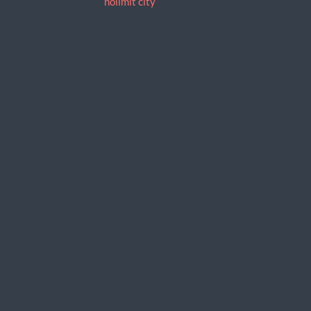
nolimit city