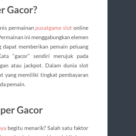
er Gacor?
jenis permainan
pusatgame slot
online
. Permainan ini menggabungkan elemen
ng dapat memberikan pemain peluang
ata “gacor” sendiri merujuk pada
an atau jackpot. Dalam dunia slot
lot yang memiliki tingkat pembayaran
da pemain.
uper Gacor
aya
begitu menarik? Salah satu faktor