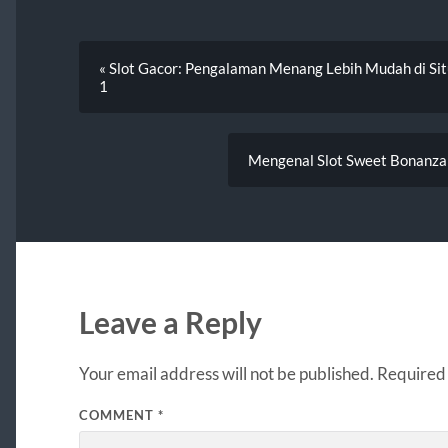
« Slot Gacor: Pengalaman Menang Lebih Mudah di Situ
1
Mengenal Slot Sweet Bonanza:
Leave a Reply
Your email address will not be published.
Required 
COMMENT
*