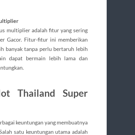
ltiplier
us multiplier adalah fitur yang sering
r Gacor. Fitur-fitur ini memberikan
h banyak tanpa perlu bertaruh lebih
in dapat bermain lebih lama dan
untungkan.
ot Thailand Super
berbagai keuntungan yang membuatnya
 Salah satu keuntungan utama adalah