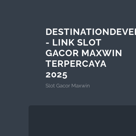
DESTINATIONDEV
- LINK SLOT
GACOR MAXWIN
TERPERCAYA
2025
Slot Gacor Maxwin