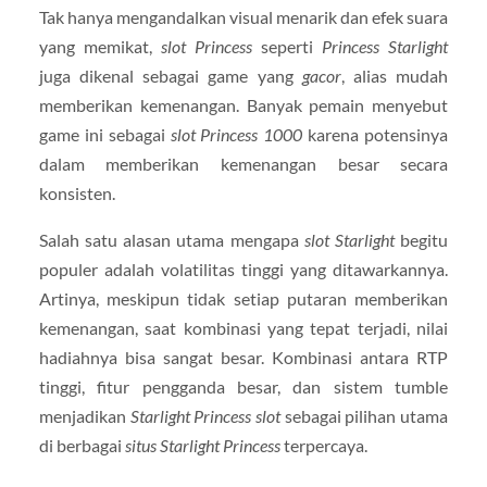
Tak hanya mengandalkan visual menarik dan efek suara
yang memikat,
slot Princess
seperti
Princess Starlight
juga dikenal sebagai game yang
gacor
, alias mudah
memberikan kemenangan. Banyak pemain menyebut
game ini sebagai
slot Princess 1000
karena potensinya
dalam memberikan kemenangan besar secara
konsisten.
Salah satu alasan utama mengapa
slot Starlight
begitu
populer adalah volatilitas tinggi yang ditawarkannya.
Artinya, meskipun tidak setiap putaran memberikan
kemenangan, saat kombinasi yang tepat terjadi, nilai
hadiahnya bisa sangat besar. Kombinasi antara RTP
tinggi, fitur pengganda besar, dan sistem tumble
menjadikan
Starlight Princess slot
sebagai pilihan utama
di berbagai
situs Starlight Princess
terpercaya.