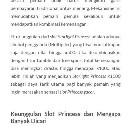
berarti pemain tidak harus mengikuti garis
pembayaran tradisional untuk menang. Mekanisme ini
memudahkan pemain pemula sekalipun untuk
mendapatkan kombinasi kemenangan.
Fitur unggulan dari
slot Starlight Princess
adalah adanya
simbol pengganda (Multiplier) yang bisa muncul kapan
saja dengan nilai hingga x500. Jika dikombinasikan
dengan fitur tumble dan free spins, total kemenangan
bisa meningkat drastis hingga mencapai x1000 atau
lebih. Inilah yang menjadikan
Starlight Princess x1000
sebagai daya tarik utama bagi banyak pemain yang
ingin merasakan sensasi
slot Princess gacor
.
Keunggulan Slot Princess dan Mengapa
Banyak Dicari