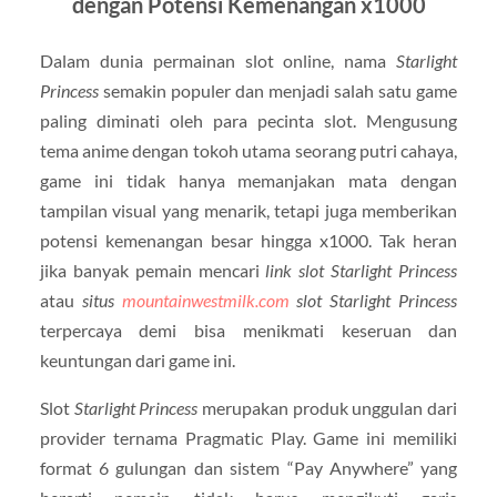
dengan Potensi Kemenangan x1000
Dalam dunia permainan slot online, nama
Starlight
Princess
semakin populer dan menjadi salah satu game
paling diminati oleh para pecinta slot. Mengusung
tema anime dengan tokoh utama seorang putri cahaya,
game ini tidak hanya memanjakan mata dengan
tampilan visual yang menarik, tetapi juga memberikan
potensi kemenangan besar hingga x1000. Tak heran
jika banyak pemain mencari
link slot Starlight Princess
atau
situs
mountainwestmilk.com
slot Starlight Princess
terpercaya demi bisa menikmati keseruan dan
keuntungan dari game ini.
Slot
Starlight Princess
merupakan produk unggulan dari
provider ternama Pragmatic Play. Game ini memiliki
format 6 gulungan dan sistem “Pay Anywhere” yang