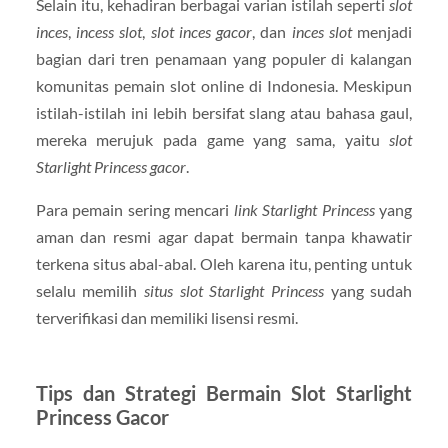
Selain itu, kehadiran berbagai varian istilah seperti
slot
inces
,
incess slot
,
slot inces gacor
, dan
inces slot
menjadi
bagian dari tren penamaan yang populer di kalangan
komunitas pemain slot online di Indonesia. Meskipun
istilah-istilah ini lebih bersifat slang atau bahasa gaul,
mereka merujuk pada game yang sama, yaitu
slot
Starlight Princess gacor
.
Para pemain sering mencari
link Starlight Princess
yang
aman dan resmi agar dapat bermain tanpa khawatir
terkena situs abal-abal. Oleh karena itu, penting untuk
selalu memilih
situs slot Starlight Princess
yang sudah
terverifikasi dan memiliki lisensi resmi.
Tips dan Strategi Bermain Slot Starlight
Princess Gacor