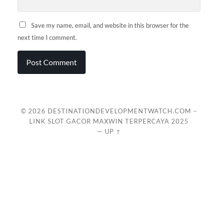
Save my name, email, and website in this browser for the
next time I comment.
© 2026
DESTINATIONDEVELOPMENTWATCH.COM –
LINK SLOT GACOR MAXWIN TERPERCAYA 2025
—
UP ↑