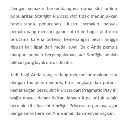
Dengan semakin berkembangnya dunia slot online,
popularitas
Starlight Princess slot
tidak menunjukkan
tanda-tanda penurunan. Justru semakin banyak
pemain yang mencari game ini di berbagai platform,
terutama karena potensi kemenangan besar hingga
ribuan kali lipat dari modal awal. Baik Anda pemula
maupun pemain berpengalaman,
slot Starlight
adalah
pilihan yang layak untuk dicoba.
Jadi, bagi Anda yang sedang mencari permainan slot
dengan tampilan menarik, fitur lengkap, dan potensi
kemenangan besar,
slot Princess
dari Pragmatic Play ini
wajib masuk dalam daftar. Jangan lupa untuk selalu
bermain di
situs slot Starlight Princess
terpercaya agar
pengalaman bermain Anda aman dan menyenangkan.