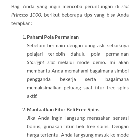
Bagi Anda yang ingin mencoba peruntungan di
slot
Princess 1000
, berikut beberapa tips yang bisa Anda
terapkan:
Pahami Pola Permainan
Sebelum bermain dengan uang asli, sebaiknya
pelajari terlebih dahulu pola permainan
Starlight slot
melalui mode demo. Ini akan
membantu Anda memahami bagaimana simbol
pengganda bekerja serta bagaimana
memaksimalkan peluang saat fitur free spins
aktif.
Manfaatkan Fitur Beli Free Spins
Jika Anda ingin langsung merasakan sensasi
bonus, gunakan fitur beli free spins. Dengan
harga tertentu, Anda langsung masuk ke mode