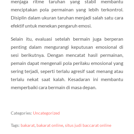
menjaga ritme taruhan yang stabil membantu
menciptakan pola permainan yang lebih terkontrol.
Disiplin dalam ukuran taruhan menjadi salah satu cara
efektif untuk menekan pengaruh emosi.
Selain itu, evaluasi setelah bermain juga berperan
penting dalam mengurangi keputusan emosional di
sesi berikutnya. Dengan mencatat hasil permainan,
pemain dapat mengenali pola perilaku emosional yang
sering terjadi, seperti terlalu agresif saat menang atau
terlalu nekat saat kalah. Kesadaran ini membantu
memperbaiki cara bermain di masa depan.
Categories:
Uncategorized
Tags:
bakarat
,
bakarat online
,
situs judi baccarat online