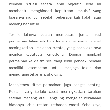
kembali situasi secara lebih objektif. Jeda ini
membantu menghindari keputusan impulsif yang
biasanya muncul setelah beberapa kali kalah atau
menang beruntun.
Teknik lainnya adalah membatasi jumlah sesi
permainan dalam satu hari. Terlalu lama bermain dapat
meningkatkan kelelahan mental, yang pada akhirnya
memicu keputusan emosional. Dengan membagi
permainan ke dalam sesi yang lebih pendek, pemain
memiliki kesempatan untuk menjaga fokus dan
mengurangi tekanan psikologis.
Manajemen ritme permainan juga sangat penting.
Pemain yang terlalu cepat meningkatkan taruhan
setelah menang atau langsung mengejar kekalahan
biasanya lebih rentan terhadap emosi. Sebaliknya,