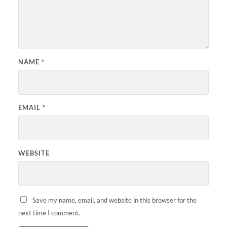
NAME
*
EMAIL
*
WEBSITE
Save my name, email, and website in this browser for the
next time I comment.