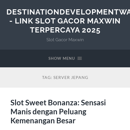
DESTINATIONDEVELOPMENTW
- LINK SLOT GACOR MAXWIN
TERPERCAYA 2025
Slot Gacor Maxwin
SHOW MENU
TAG:
SERVER JEPANG
Slot Sweet Bonanza: Sensasi
Manis dengan Peluang
Kemenangan Besar