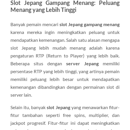
Slot Jepang Gampang Menang: Peluang
Menang yang Lebih Tinggi
Banyak pemain mencari
slot Jepang gampang menang
karena mereka ingin meningkatkan peluang untuk
mendapatkan kemenangan. Salah satu alasan mengapa
slot Jepang lebih mudah menang adalah karena
pengaturan RTP (Return to Player) yang lebih baik.
Beberapa situs dengan
server Jepang
memiliki
persentase RTP yang lebih tinggi, yang artinya pemain
memiliki peluang lebih besar untuk mendapatkan
kemenangan dibandingkan dengan permainan slot di
server lain.
Selain itu, banyak
slot Jepang
yang menawarkan fitur-
fitur tambahan seperti free spins, multiplier, dan
jackpot progresif. Fitur-fitur ini dapat meningkatkan