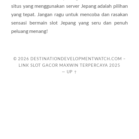
situs yang menggunakan server Jepang adalah pilihan
yang tepat. Jangan ragu untuk mencoba dan rasakan
sensasi bermain slot Jepang yang seru dan penuh
peluang menang!
© 2026
DESTINATIONDEVELOPMENTWATCH.COM –
LINK SLOT GACOR MAXWIN TERPERCAYA 2025
—
UP ↑