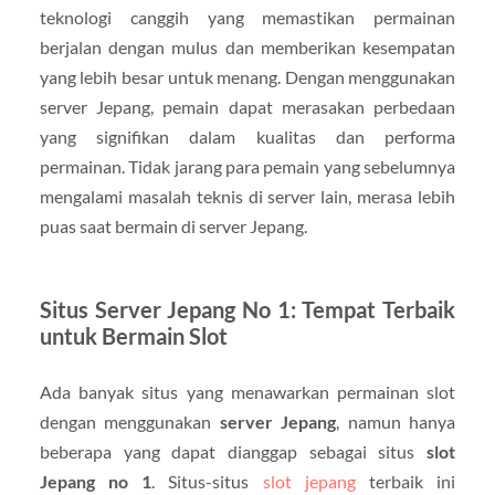
teknologi canggih yang memastikan permainan
berjalan dengan mulus dan memberikan kesempatan
yang lebih besar untuk menang. Dengan menggunakan
server Jepang, pemain dapat merasakan perbedaan
yang signifikan dalam kualitas dan performa
permainan. Tidak jarang para pemain yang sebelumnya
mengalami masalah teknis di server lain, merasa lebih
puas saat bermain di server Jepang.
Situs Server Jepang No 1: Tempat Terbaik
untuk Bermain Slot
Ada banyak situs yang menawarkan permainan slot
dengan menggunakan
server Jepang
, namun hanya
beberapa yang dapat dianggap sebagai situs
slot
Jepang no 1
. Situs-situs
slot jepang
terbaik ini