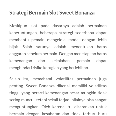
Strategi Bermain Slot Sweet Bonanza
Meskipun slot pada dasarnya adalah permainan
keberuntungan, beberapa strategi sederhana dapat
membantu pemain mengelola modal dengan lebih
bijak. Salah satunya adalah menentukan batas
anggaran sebelum bermain. Dengan menetapkan batas
kemenangan dan kekalahan, pemain dapat
menghindari risiko kerugian yang berlebihan.
Selain itu, memahami volatilitas permainan juga
penting. Sweet Bonanza dikenal memiliki volatilitas
tinggi, yang berarti kemenangan besar mungkin tidak
sering muncul, tetapi sekali terjadi nilainya bisa sangat
menguntungkan. Oleh karena itu, disarankan untuk
bermain dengan kesabaran dan tidak terburu-buru