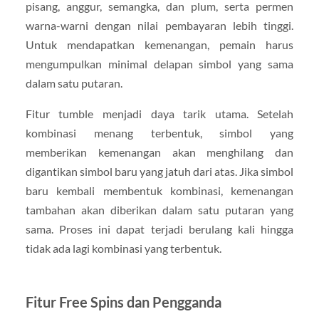
pisang, anggur, semangka, dan plum, serta permen
warna-warni dengan nilai pembayaran lebih tinggi.
Untuk mendapatkan kemenangan, pemain harus
mengumpulkan minimal delapan simbol yang sama
dalam satu putaran.
Fitur tumble menjadi daya tarik utama. Setelah
kombinasi menang terbentuk, simbol yang
memberikan kemenangan akan menghilang dan
digantikan simbol baru yang jatuh dari atas. Jika simbol
baru kembali membentuk kombinasi, kemenangan
tambahan akan diberikan dalam satu putaran yang
sama. Proses ini dapat terjadi berulang kali hingga
tidak ada lagi kombinasi yang terbentuk.
Fitur Free Spins dan Pengganda