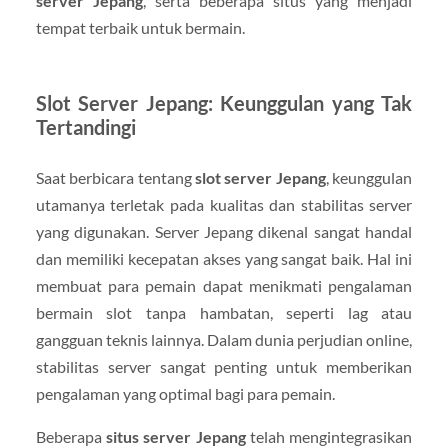
server Jepang
, serta beberapa situs yang menjadi
tempat terbaik untuk bermain.
Slot Server Jepang: Keunggulan yang Tak
Tertandingi
Saat berbicara tentang
slot server Jepang
, keunggulan
utamanya terletak pada kualitas dan stabilitas server
yang digunakan. Server Jepang dikenal sangat handal
dan memiliki kecepatan akses yang sangat baik. Hal ini
membuat para pemain dapat menikmati pengalaman
bermain slot tanpa hambatan, seperti lag atau
gangguan teknis lainnya. Dalam dunia perjudian online,
stabilitas server sangat penting untuk memberikan
pengalaman yang optimal bagi para pemain.
Beberapa
situs server Jepang
telah mengintegrasikan