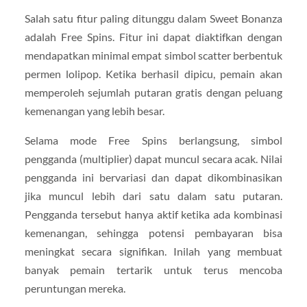
Salah satu fitur paling ditunggu dalam Sweet Bonanza
adalah Free Spins. Fitur ini dapat diaktifkan dengan
mendapatkan minimal empat simbol scatter berbentuk
permen lolipop. Ketika berhasil dipicu, pemain akan
memperoleh sejumlah putaran gratis dengan peluang
kemenangan yang lebih besar.
Selama mode Free Spins berlangsung, simbol
pengganda (multiplier) dapat muncul secara acak. Nilai
pengganda ini bervariasi dan dapat dikombinasikan
jika muncul lebih dari satu dalam satu putaran.
Pengganda tersebut hanya aktif ketika ada kombinasi
kemenangan, sehingga potensi pembayaran bisa
meningkat secara signifikan. Inilah yang membuat
banyak pemain tertarik untuk terus mencoba
peruntungan mereka.