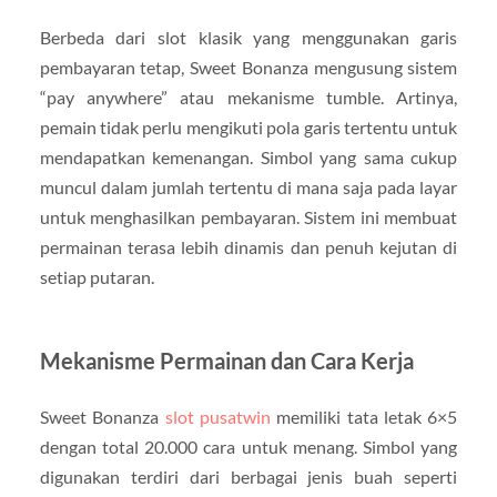
Berbeda dari slot klasik yang menggunakan garis
pembayaran tetap, Sweet Bonanza mengusung sistem
“pay anywhere” atau mekanisme tumble. Artinya,
pemain tidak perlu mengikuti pola garis tertentu untuk
mendapatkan kemenangan. Simbol yang sama cukup
muncul dalam jumlah tertentu di mana saja pada layar
untuk menghasilkan pembayaran. Sistem ini membuat
permainan terasa lebih dinamis dan penuh kejutan di
setiap putaran.
Mekanisme Permainan dan Cara Kerja
Sweet Bonanza
slot pusatwin
memiliki tata letak 6×5
dengan total 20.000 cara untuk menang. Simbol yang
digunakan terdiri dari berbagai jenis buah seperti