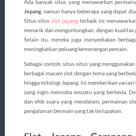
Ada banyak situs yang menawarkan permain
Jepang
, namun hanya beberapa yang dapat dia
Situs-situs
slot jepang
terbaik ini menawarkan
menarik dan menguntungkan, dengan kualitas gr
Selain itu, mereka juga menyediakan berbaga
meningkatkan peluang kemenangan pemain.
Sebagai contoh, situs-situs yang menggunaka
berbagai macam slot dengan tema yang berbeda
hingga mitologi Jepang. Ini memberikan variasi
yang ingin mencoba sesuatu yang berbeda. Den
dan efek suara yang mendalam, permainan slo
pengalaman bermain yang tak terlupakan.