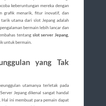
encoba keberuntungan mereka dengan
rafik menarik, fitur inovatif, dan
tarik utama dari slot Jepang adalah
 pengalaman bermain lebih lancar dan
 membahas tentang
slot server Jepang
,
ik untuk bermain.
eunggulan yang Tak
 keunggulan utamanya terletak pada
. Server Jepang dikenal sangat handal
k. Hal ini membuat para pemain dapat