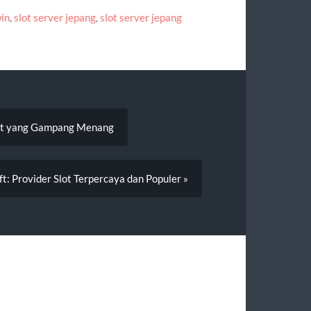
in
,
slot server jepang
,
slot server jepang
lot yang Gampang Menang
: Provider Slot Terpercaya dan Populer »