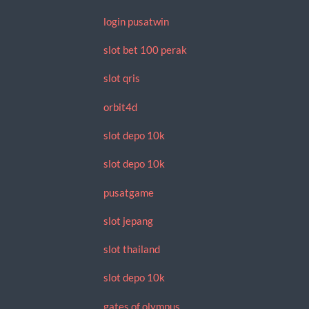
login pusatwin
slot bet 100 perak
slot qris
orbit4d
slot depo 10k
slot depo 10k
pusatgame
slot jepang
slot thailand
slot depo 10k
gates of olympus