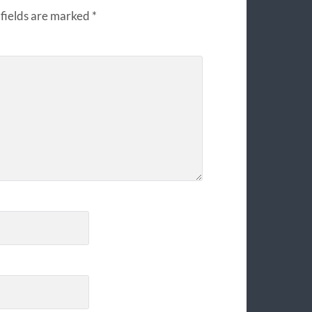
fields are marked
*