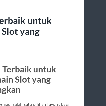
Terbaik untuk
Slot yang
n Terbaik untuk
in Slot yang
ngkan
njadi salah satu pilihan favorit bagi