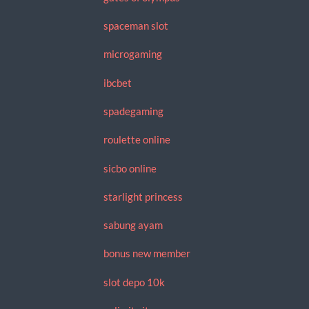
spaceman slot
microgaming
ibcbet
spadegaming
roulette online
sicbo online
starlight princess
sabung ayam
bonus new member
slot depo 10k